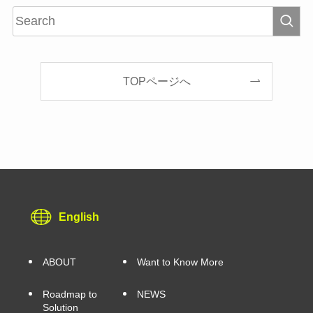
TOPページへ
English
ABOUT
Want to Know More
Roadmap to
NEWS
Solution