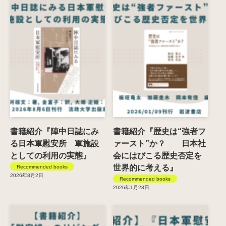
書籍紹介『陣中日誌にみ
書籍紹介『歴史は“強者フ
る日本軍慰安所 軍施設
ァースト”か？ 日本社
としての利用の実態』
会にはびこる歴史否定を
世界的に考える』
Recommended books
2026年8月2日
Recommended books
2026年1月23日