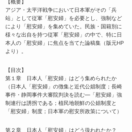
【概要】
アジア・太平洋戦争において日本軍がその「兵
站」として従軍「慰安婦」を必要とし、強制など
により「慰安婦」を集めていた。民族・国籍別に
様々な出自を持つ従軍「慰安婦」の中で、特に日
本人の「慰安婦」に焦点を当てた論稿集（版元HP
より）。
【目次】
第１章 日本人「慰安婦」はどう集められたか
（日本人「慰安婦」の徴集と近代公娼制度；長崎
事件・静岡事件大審院判決を読む―「慰安婦」強
制連行は誘拐である；植民地朝鮮の公娼制度と
「慰安婦」制度；日本軍の慰安所政策について）
第２章 日本人「慰安婦」はどう扱われたか？