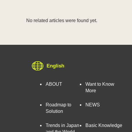
No related articles were found yet.
English
ABOUT
Want to Know
More
Roadmap to
NEWS
Solution
Trends in Japan
Basic Knowledge
and the World