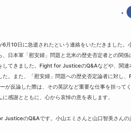
が6月10日に急逝されたという連絡をいただきました。
ら、日本軍「慰安婦」問題と北米の歴史否定者との関係
てきました。Fight for JusticeのQ&Aなどや、
た。また、「慰安婦」問題への歴史否定論者に対し、Figh
メンバーが反論した際は、その英訳など重要な仕事を担って
んに感謝とともに、心から哀悼の意を表します。
 for JusticeのQ&Aです。小山エミさんと山口智美さん