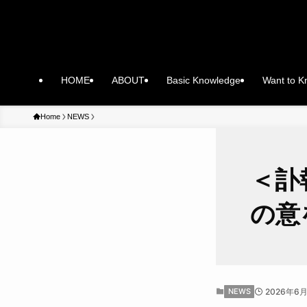
HOME
ABOUT
Basic Knowledge
Want to 
Home
NEWS
＜訃
の意
NEWS
2026年6