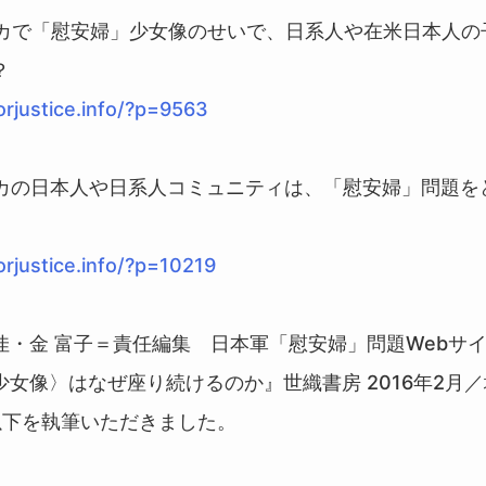
メリカで「慰安婦」少女像のせいで、日系人や在米日本人
？
forjustice.info/?p=9563
メリカの日本人や日系人コミュニティは、「慰安婦」問題を
forjustice.info/?p=10219
佳・金 富子＝責任編集 日本軍「慰安婦」問題Webサ
少女像〉はなぜ座り続けるのか』世織書房 2016年2
以下を執筆いただきました。