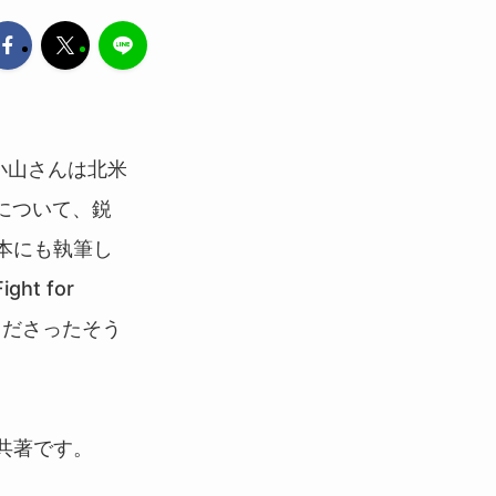
小山さんは北米
について、鋭
関連本にも執筆し
t for
くださったそう
の共著です。