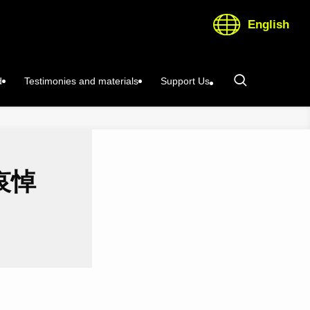
English
d
Testimonies and materials
Support Us
哀悼