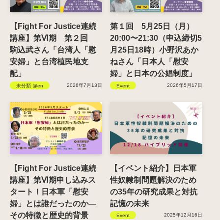
【Fight For Justice連続
第１回 5月25日（月）
講座】第Ⅵ期 第２回
20:00〜21:30（申込締切5
駒込武さん「台湾人「慰
月25日18時）小野沢あか
安婦」と台湾植民地支
ねさん「日本人「慰安
配」
婦」と日本の公娼制度」
2026年7月13日
2026年5月17日
未分類 @en
Event
【Fight For Justice連続
【イベント紹介】日本軍
講座】第Ⅵ期申し込みス
性奴隷制問題解決のため
タート！日本軍「慰安
の35年の研究成果と対抗
婦」とは誰だったのか―
記憶の未来
その特徴と歴史的背景
2025年12月16日
Event