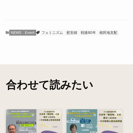
NEWS
Event
フェミニズム
慰安婦
戦後80年
植民地支配
合わせて読みたい