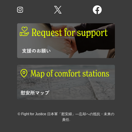
©
Fight for Justice 日本軍「慰安婦」―忘却への抵抗・未来の
責任.