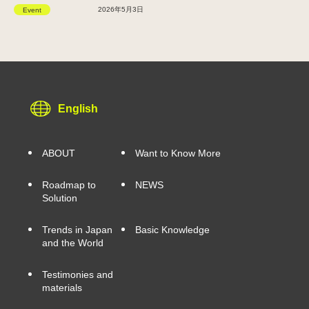
2026年5月3日
Event
English
ABOUT
Want to Know More
Roadmap to
NEWS
Solution
Trends in Japan
Basic Knowledge
and the World
Testimonies and
materials