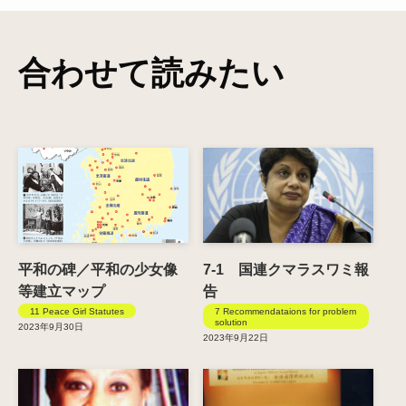
合わせて読みたい
平和の碑／平和の少女像
7-1 国連クマラスワミ報
等建立マップ
告
11 Peace Girl Statutes
7 Recommendataions for problem
solution
2023年9月30日
2023年9月22日