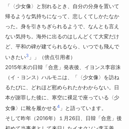
「〈少女像〉と別れるとき、自分の分身を置いて
帰るような気持ちになって、悲しくてしかたなか
った。身を引きちぎられるようで、なんとも言え
ない気持ち。海外に出るのはしんどくて大変だけ
ど、平和の碑が建てられるなら、いつでも飛んで
3
いきたい
」」（傍点引用者）
2015年末の日韓「合意」発表後、イヨンス李容洙
（イ・ヨンス）ハルモニは、「〈少女像〉を訪ね
るたびに、どれほど慰められたかわからない。日
本が謝罪した後に、寒空に裸足で座っている〈少
4
女像〉に靴を履かせる
」と語っています。
そして昨年（2016年）１月26日、日韓「合意」後
初めて当事者として来日したイオクソン李玉善