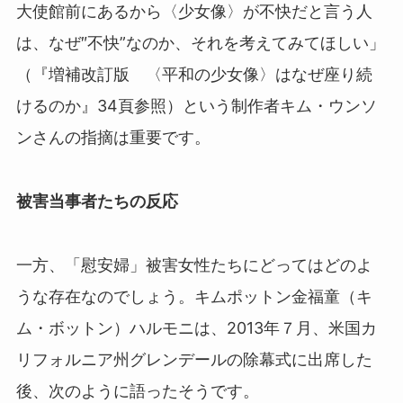
大使館前にあるから〈少女像〉が不快だと言う人
は、なぜ″不快”なのか、それを考えてみてほしい」
（『増補改訂版 〈平和の少女像〉はなぜ座り続
けるのか』34頁参照）という制作者キム・ウンソ
ンさんの指摘は重要です。
被害当事者たちの反応
一方、「慰安婦」被害女性たちにどってはどのよ
うな存在なのでしょう。キムポットン金福童（キ
ム・ボットン）ハルモニは、2013年７月、米国カ
リフォルニア州グレンデールの除幕式に出席した
後、次のように語ったそうです。