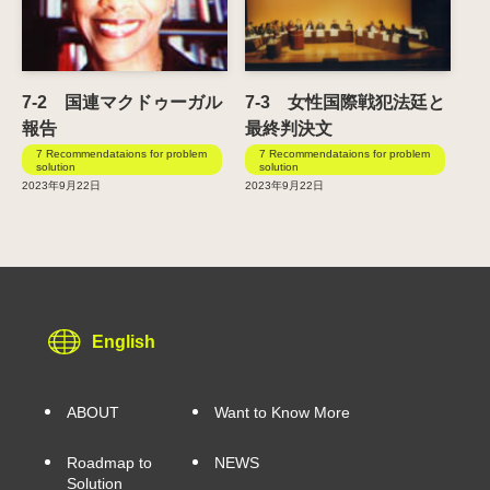
7-2 国連マクドゥーガル
7-3 女性国際戦犯法廷と
報告
最終判決文
7 Recommendataions for problem
7 Recommendataions for problem
solution
solution
2023年9月22日
2023年9月22日
English
ABOUT
Want to Know More
Roadmap to
NEWS
Solution