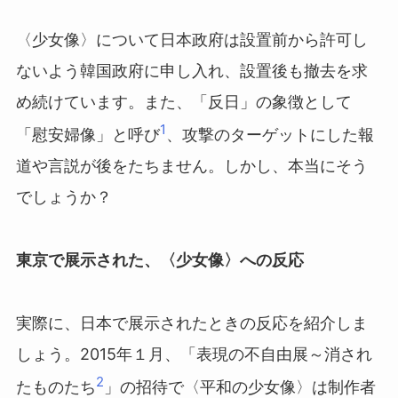
〈少女像〉について日本政府は設置前から許可し
ないよう韓国政府に申し入れ、設置後も撤去を求
め続けています。また、「反日」の象徴として
1
「慰安婦像」と呼び
、攻撃のターゲットにした報
道や言説が後をたちません。しかし、本当にそう
でしょうか？
東京で展示された、〈少女像〉への反応
実際に、日本で展示されたときの反応を紹介しま
しょう。2015年１月、「表現の不自由展～消され
2
たものたち
」の招待で〈平和の少女像〉は制作者