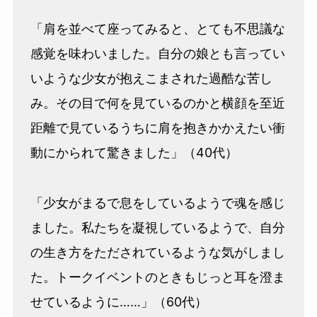
「肩を並べて座ってみると、とても不思議な
感覚を味わいました。自分の娘とも言ってい
いような少女が抱えこまされた過酷な苦し
み。その目で何を見ているのかと横顔を至近
距離で見ているうちに肩を抱きかかえたい衝
動にかられて驚きました」（40代）
「少女がまるで息をしているようで魂を感じ
ました。私たちを凝視しているようで、自分
の生き方をただされているような気がしまし
た。トークイベントのときもじっと耳を澄ま
せているように……」（60代）