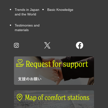
Trends in Japan
Basic Knowledge
and the World
Testimonies and
materials