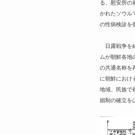
る、慰安所の
かれたソウル
の性病検診を
日露戦争を経
ムが朝鮮各地
の共通名称を
に朝鮮におけ
地域、民族で
娼制の確立を