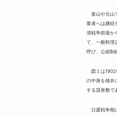
釜山や元山で
業者へは継続
清戦争前後か
て、一般料理
呼び、公娼制
図１
は19
の中身を雄弁
する貸座敷で
日露戦争期に