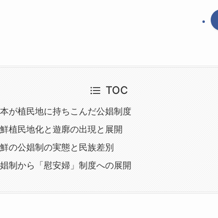
TOC
日本が植民地に持ちこんだ公娼制度
朝鮮植民地化と遊廓の出現と展開
朝鮮の公娼制の実態と民族差別
公娼制から「慰安婦」制度への展開