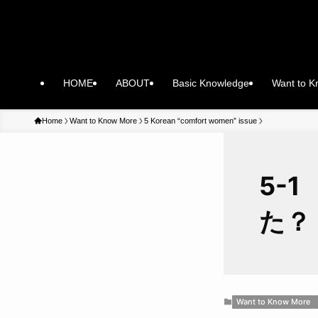
HOME
ABOUT
Basic Knowledge
Want to 
Home
Want to Know More
5 Korean “comfort women” issue
5-
た？
Want to Know More