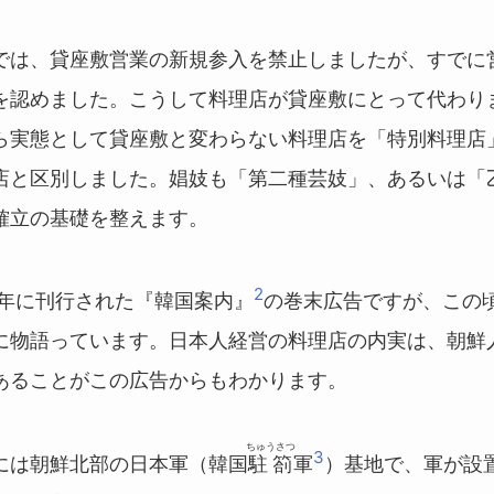
は、貸座敷営業の新規参入を禁止しましたが、すでに
を認めました。こうして料理店が貸座敷にとって代わり
ら実態として貸座敷と変わらない料理店を「特別料理店
店と区別しました。娼妓も「第二種芸妓」、あるいは「
確立の基礎を整えます。
2
02年に刊行された『韓国案内』
の巻末広告ですが、この
に物語っています。日本人経営の料理店の内実は、朝鮮
あることがこの広告からもわかります。
ちゅうさつ
3
は朝鮮北部の日本軍（韓国
駐箚
軍
）基地で、軍が設