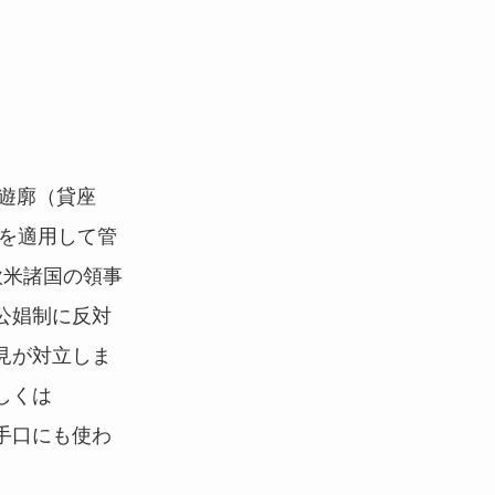
遊廓（貸座
を適用して管
欧米諸国の領事
公娼制に反対
見が対立しま
しくは
手口にも使わ