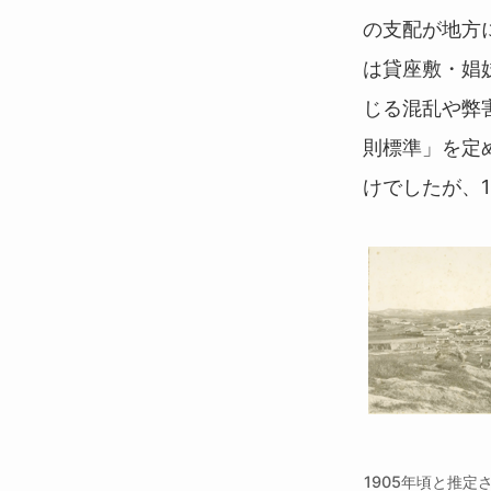
の支配が地方
は貸座敷・娼
じる混乱や弊
則標準」を定
けでしたが、
1905年頃と推定