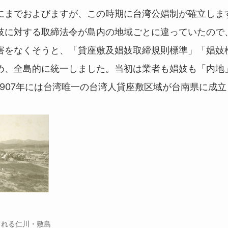
にまでおよびますが、この時期に台湾公娼制が確立しま
妓に対する取締法令が島内の地域ごとに違っていたので
害をなくそうと、「貸座敷及娼妓取締規則標準」「娼妓
め、全島的に統一しました。当初は業者も娼妓も「内地
1907年には台湾唯一の台湾人貸座敷区域が台南県に成
される仁川・敷島