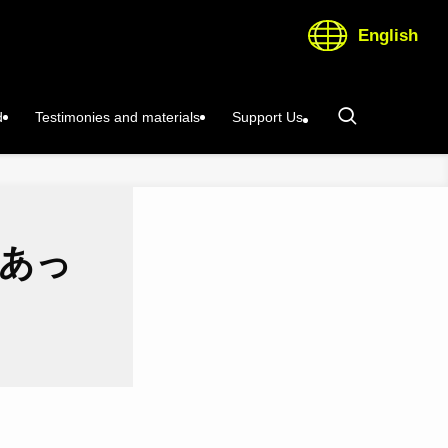
English
d
Testimonies and materials
Support Us
はあっ