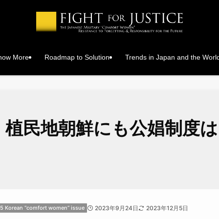
Know More
Roadmap to Solution
Trends in Japan and the Worl
1 植民地朝鮮にも公娼制度
5 Korean “comfort women” issue
2023年9月24日
2023年12月5日