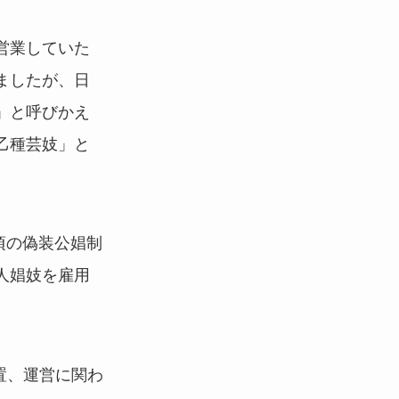
営業していた
ましたが、日
」と呼びかえ
乙種芸妓」と
頃の偽装公娼制
人娼妓を雇用
置、運営に関わ