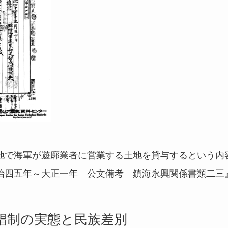
地で海軍が遊廓業者に営業する土地を貸与するという内
治四五年～大正一年 公文備考 鎮海永興関係書類二三
娼制の実態と民族差別