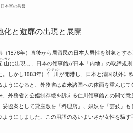
は日本軍の兵営
地化と遊廓の出現と展開
（1876年）直後から居留民の日本人男性を対象とする
ォンサン
元山
に出現し、日本の領事館が日本「内地」の取締規則
インチョン
。しかし1883年に
仁川
が開港し、日本と清国以外に
るようになると、外務省は欧米諸国への体面を重んじて
来、外務省と公娼制存続を訴える仁川領事館との間で意
、妥協案として貸座敷を「料理店」、娼妓を「芸妓」も
ぶようにしました。この用語のあいまいさが女性を騙す