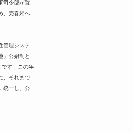
軍司令部が置
め、売春婦へ
性管理システ
地」公娼制と
とです。この年
に、それまで
に統一し、公