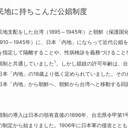
民地に持ちこんだ公娼制度
支配をした台湾（1895～1945年）と朝鮮（保護国化19
910～1945年）に、日本「内地」にならって近代公娼
を指定して隔離することや、性病検診を義務づけること
1
娼制と共通していました
。しかし娼妓の許可年齢は、台
、日本「内地」の18歳より低く定められていました。その
日本「内地」から朝鮮へ、朝鮮から台湾へと移動する回
。
制の導入は日本の領有直後の1896年、台北県令甲第1
の制定から始まりました。1906年に日本軍の侵攻とと