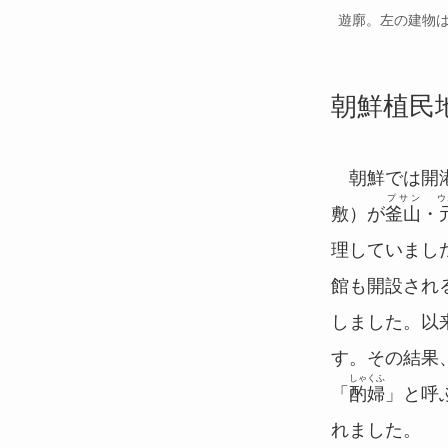
遊廓。左の建物
朝鮮植民
朝鮮では開港
プサン
ウ
敷）が
釜山
・
理していました
館も開設され
しました。以
す。その結果
しゃくふ
「
酌婦
」と呼
れました。