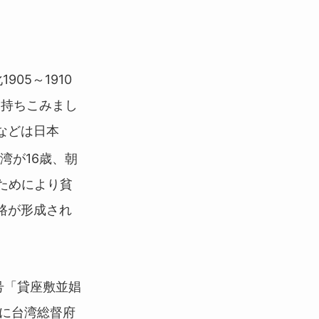
05～1910
を持ちこみまし
などは日本
湾が16歳、朝
ためにより貧
路が形成され
号「貸座敷並娼
もに台湾総督府