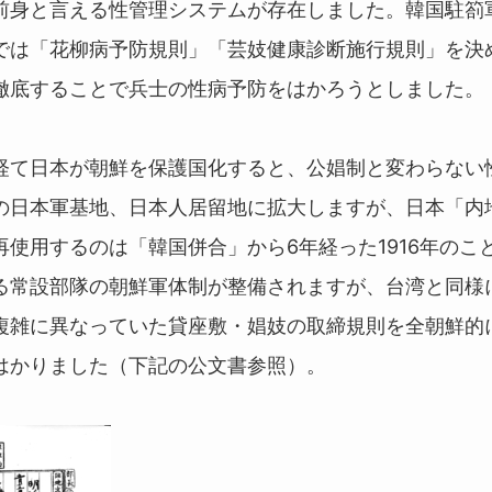
前身と言える性管理システムが存在しました。韓国駐箚
では「花柳病予防規則」「芸妓健康診断施行規則」を決
徹底することで兵士の性病予防をはかろうとしました。
て日本が朝鮮を保護国化すると、公娼制と変わらない
の日本軍基地、日本人居留地に拡大しますが、日本「内
再使用するのは「韓国併合」から6年経った1916年のこ
る常設部隊の朝鮮軍体制が整備されますが、台湾と同様
複雑に異なっていた貸座敷・娼妓の取締規則を全朝鮮的
はかりました
（下記の公文書参照）
。