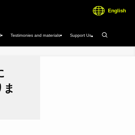
English
d
Testimonies and materials
Support Us
に
りま