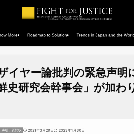
Know More
Roadmap to Solution
Trends in Japan and the Worl
ザイヤー論批判の緊急声明
鮮史研究会幹事会」が加わ
声明、質問状
2021年3月29日
2023年1月30日