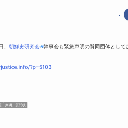
7日、
朝鮮史研究会
幹事会も緊急声明の賛同団体として
orjustice.info/?p=5103
題
声明、質問状