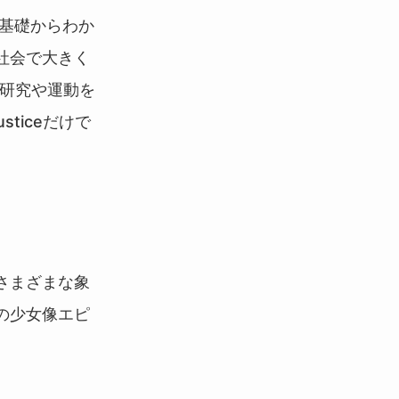
の基礎からわか
社会で大きく
て研究や運動を
sticeだけで
さまざまな象
の少女像エピ