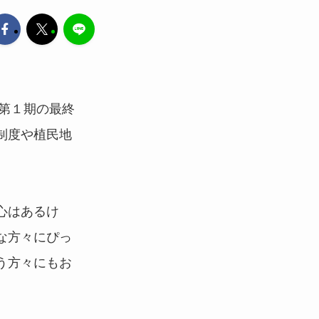
座第１期の最終
制度や植民地
心はあるけ
な方々にぴっ
う方々にもお