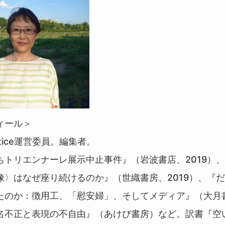
ィール＞
 Justice運営委員。編集者。
ちトリエンナーレ展示中止事件』（岩波書店、2019）
像〉はなぜ座り続けるのか』（世織書房、2019）、『
たのか：徴用工、「慰安婦」、そしてメディア』（大月
名不正と表現の不自由』（あけび書房）など。訳書『空