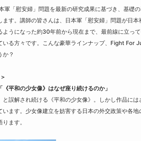
日本軍「慰安婦」問題を最新の研究成果に基づき、基礎
します。講師の皆さんは、日本軍「慰安婦」問題が日本
るようになった約30年前から現在まで、最前線に立っ
る方々です。こんな豪華ラインナップ、Fight For Ju
うか？
回＞
「《平和の少女像》はなぜ座り続けるのか」
」と誤解され続ける《平和の少女像》。しかし作品には
ています。
少女像建立を妨害する日本の外交政策や各地
語ります。