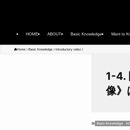
HOME
ABOUT
Basic Knowledge
Want to 
Home
Basic Knowledge
Introductory video
1-
像》
Basic Knowledge
In