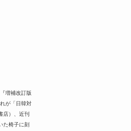
、『増補改訂版
だれが「日韓対
書店）、近刊
いた椅子に刻