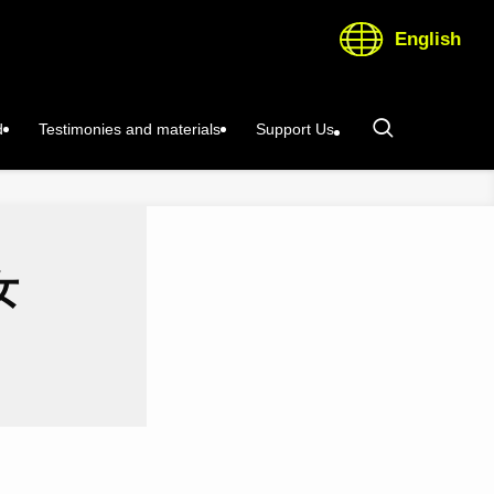
English
d
Testimonies and materials
Support Us
女