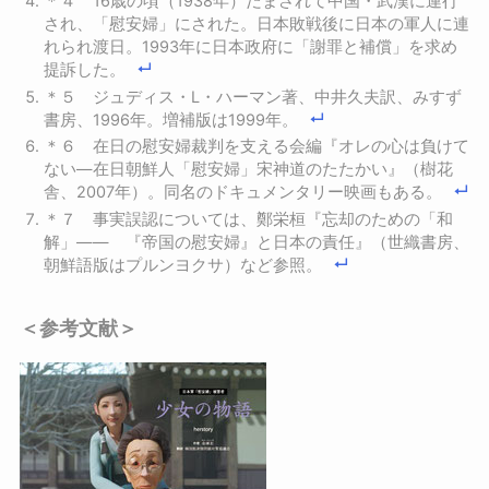
＊４ 16歳の頃（1938年）だまされて中国・武漢に連行
され、「慰安婦」にされた。日本敗戦後に日本の軍人に連
れられ渡日。1993年に日本政府に「謝罪と補償」を求め
提訴した。
＊５ ジュディス・L・ハーマン著、中井久夫訳、みすず
書房、1996年。増補版は1999年。
＊６ 在日の慰安婦裁判を支える会編『オレの心は負けて
ない—在日朝鮮人「慰安婦」宋神道のたたかい』（樹花
舎、2007年）。同名のドキュメンタリー映画もある。
＊７ 事実誤認については、鄭栄桓『忘却のための「和
解」—— 『帝国の慰安婦』と日本の責任』（世織書房、
朝鮮語版はプルンヨクサ）など参照。
＜参考文献＞