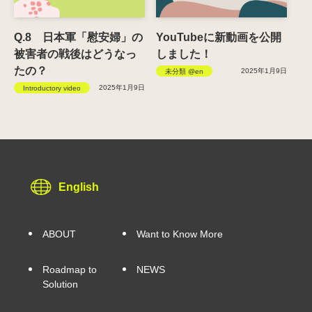
Q.8 日本軍「慰安婦」の
YouTubeに新動画を公開
被害者の戦後はどうなっ
しました！
たの？
2025年1月9日
未分類 @en
2025年1月9日
Introductory video
English
ABOUT
Want to Know More
Roadmap to
NEWS
Solution