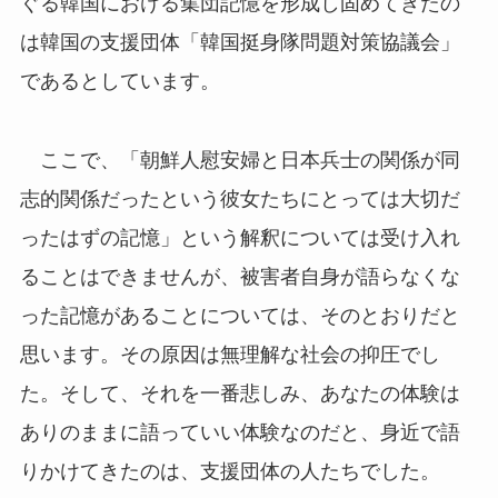
ぐる韓国における集団記憶を形成し固めてきたの
は韓国の支援団体「韓国挺身隊問題対策協議会」
であるとしています。
ここで、「朝鮮人慰安婦と日本兵士の関係が同
志的関係だったという彼女たちにとっては大切だ
ったはずの記憶」という解釈については受け入れ
ることはできませんが、被害者自身が語らなくな
った記憶があることについては、そのとおりだと
思います。その原因は無理解な社会の抑圧でし
た。そして、それを一番悲しみ、あなたの体験は
ありのままに語っていい体験なのだと、身近で語
りかけてきたのは、支援団体の人たちでした。