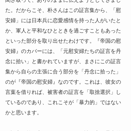
た。だからこそ、朴さんはこの証言集から、「慰
安婦」には日本兵に恋愛感情を持った人がいたと
か、軍人と平和なひとときを過ごすこともあった
といった部分を取り出せたわけです。『帝国の慰
安婦』のカバーには、「元慰安婦たちの証言を丹
念に拾い」と書かれていますが、まさにこの証言
集から自らの主張に合う部分を「丹念に拾った」
のが『帝国の慰安婦』なのです。これは、彼女の
言葉を借りれば、被害者の証言を「取捨選択」し
ているのであり、これこそが「暴力的」ではない
かと思います。