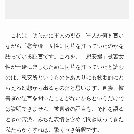
これは、明らかに軍人の視点、軍人が何を言い
ながら「慰安婦」女性に阿片を打っていたのかを
語っている証言です。これを、「慰安婦」被害女
性が一緒に楽しむために阿片を打っていたと読む
のは、慰安所というものをあまりにも牧歌的にと
らえる幻想から出るものだと思います。直接、被
害者の証言を聞いたことがないからというだけで
は説明できません。被害者の証言を、それを語る
ときの苦渋にみちた表情を含めて聞き取ってきた
私たちからすれば、驚くべき解釈です。