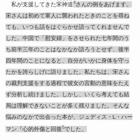
4
私が支援してきた
宋神道
さんの例をあげます。
宋さんは初めて軍人に襲われたときのことを尋ね
ても、いつも話をはぐらかせ語ってくれませんで
した。中国で「慰安婦」をさせられた七年間のう
ち前半三年のことはなかなか語ろうとせず、後半
四年間のことになると、自分がいかに身体を守っ
たかを誇らしげに語りました。私たちは、宋さん
の裁判支援をする過程で彼女の言動の意味をたえ
ず分析し続けました。しかし、いくら考えても結
局は理解できないことが多く残りました。そんな
悩みのなかで出会った本が、ジュディス・L・ハー
5
マン『心的外傷と回復
でした。