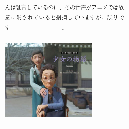
んは証言しているのに、その音声がアニメでは故
意に消されていると指摘していますが、誤りで
す。