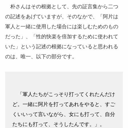
朴さんはその根拠として、先の証言集から二つ
の記述をあげていますが、そのなかで、「阿片は
軍人と一緒に使用した場合には楽しむためのもの
だった」、「性的快楽を倍加するために使われて
いた」という記述の根拠になっていると思われる
のは、唯一、以下の部分です。
「軍人たちがこっそり打ってくれたんだけ
ど。一緒に阿片を打ってあれをやると、すご
くいいって言いながら、女にも打って、自分
たちにも打って、そうしたんです。」。