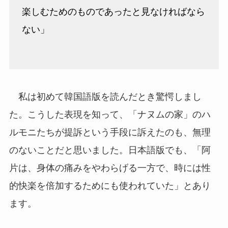
楽しむためのものであったと見なければなら
ない」
私は初めて韓国語版を読んだとき驚愕しまし
た。こうした表現を知って、「ナヌムの家」のハ
ルモニたちが提訴という手段に訴えたのも、無理
のないことだと思いました。日本語版でも、「阿
片は、身体の痛みをやわらげる一方で、時には性
的快楽を倍加するためにも使われていた」とあり
ます。