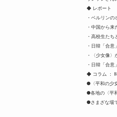
◆ レポート
・ベルリンの
・中国から来
・高校生たち
・日韓「合意
・〈少女像〉
・日韓「合意
◆ コラム ：
●〈平和の少
●各地の〈平
●さまざな場