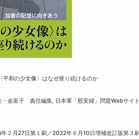
 〈平和の少女像〉はなぜ座り続けるのか
有佳・金富子 責任編集, 日本軍「慰安婦」問題Webサ
2016年２月27日第１刷／2022年６月10日増補改訂版第