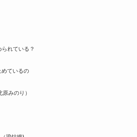
）
められている？
止めているの
北原みのり）
（梁鉉娥)