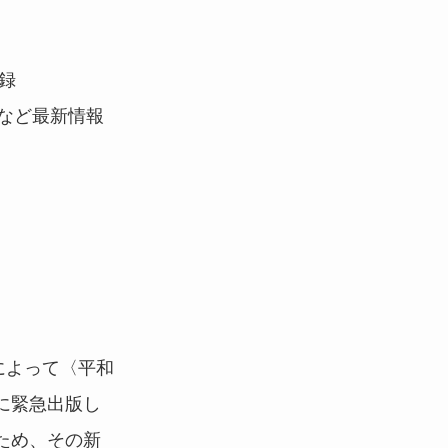
録
など最新情報
によって〈平和
に緊急出版し
ため、その新