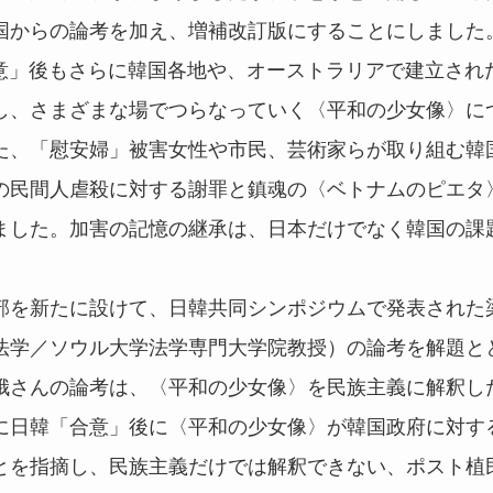
国からの論考を加え、増補改訂版にすることにしました
合意」後もさらに韓国各地や、オーストラリアで建立され
し、さまざまな場でつらなっていく〈平和の少女像〉に
た、「慰安婦」被害女性や市民、芸術家らが取り組む韓
の民間人虐殺に対する謝罪と鎮魂の〈ベトナムのピエタ
ました。加害の記憶の継承は、日本だけでなく韓国の課
部を新たに設けて、日韓共同シンポジウムで発表された
法学／ソウル大学法学専門大学院教授）の論考を解題と
娥さんの論考は、〈平和の少女像〉を民族主義に解釈し
に日韓「合意」後に〈平和の少女像〉が韓国政府に対す
とを指摘し、民族主義だけでは解釈できない、ポスト植