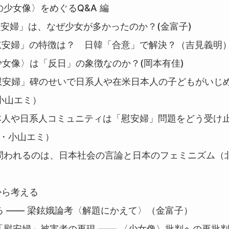
の少女像〉をめぐるQ&A 編
慰安婦」は、なぜ少女が多かったのか？(金富子)
「慰安婦」の特徴は？ 日韓「合意」で解決？（吉見義明
少女像〉は「反日」の象徴なのか？(岡本有佳)
「慰安婦」碑のせいで日系人や在米日本人の子どもがいじ
小山エミ）
日本人や日系人コミュニティは「慰安婦」問題をどう受け
美・小山エミ）
： 問われるのは、日本社会の言論と日本のフェミニズム（
から考える
る ―― 梁鉉娥論考〈解題にかえて〉（金富子）
「慰安婦」被害者の再現 ―― 〈少女像〉批判への再批判