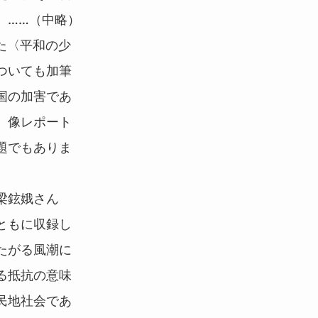
。……（中略）
た〈平和の少
ついても加筆
国の加害であ
〉像レポート
題でもありま
梁鉉娥さん
ともに収録し
たがる風潮に
る抵抗の意味
民地社会であ