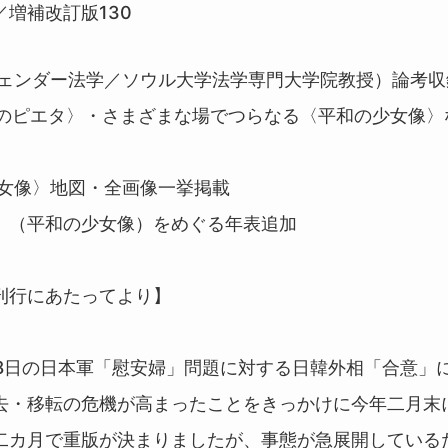
14／増補改訂版130
ジェンダー法学／ソウル大学法学専門大学院教授）論考収
ムのピエタ〉・さまざまな場でつらなる〈平和の少女像〉
少女像〉地図・全画像一挙掲載
」（平和の少女像）をめぐる年表追加
刊行にあたってより】
月28日の日本軍「慰安婦」問題に対する日韓外相「合意」
去・移転の危機が高まったことをきっかけに今年二月末
二カ月で重版が決まりましたが、事態が急展開している