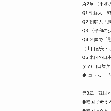
第2章 〈平和
Q1 朝鮮人「
Q2 朝鮮人
Q3 〈平和の
Q4 米国で
（山口智美・
Q5 米国の
か？(山口智
◆ コラム 
第3章 韓国
●韓国で考え
●韓国社会と