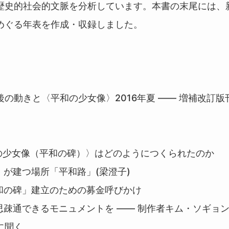
歴史的社会的文脈を分析しています。本書の末尾には、
めぐる年表を作成・収録しました。
の動きと〈平和の少女像〉2016年夏 ―― 増補改訂
和の少女像（平和の碑）〉はどのようにつくられたのか
」が建つ場所「平和路」(梁澄子)
和の碑」建立のための募金呼びかけ
思疎通できるモニュメントを ―― 制作者キム・ソギョ
に聞く