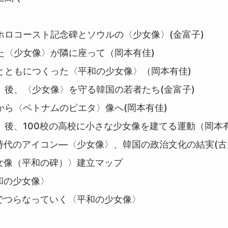
ホロコースト記念碑とソウルの〈少女像〉(金富子)
た〈少女像〉が隣に座って（岡本有佳)
とともにつくった〈平和の少女像〉（岡本有佳)
」後、〈少女像〉を守る韓国の若者たち(金富子)
から〈ベトナムのピエタ〉像へ(岡本有佳)
」後、100校の高校に小さな少女像を建てる運動（岡本有
 時代のアイコン―〈少女像〉、韓国の政治文化の結実(古
女像（平和の碑）〉建立マップ
和の少女像〉
でつらなっていく〈平和の少女像〉