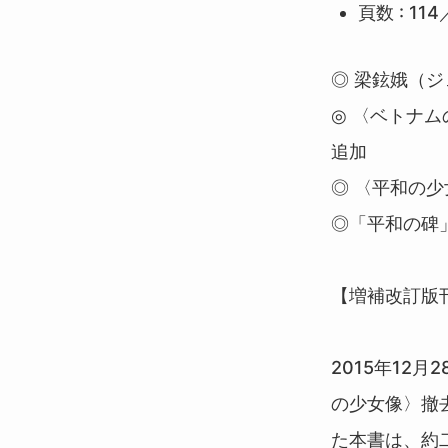
頁数 : 1
◎ 梁鉉娥（
◎ 〈ベトナ
追加
◎ 〈平和の
◎「平和の碑
【増補改訂版
2015年12
の少女像〉撤
た本書は、約