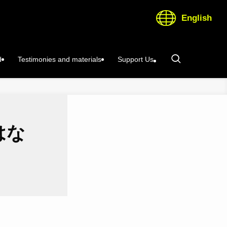
English
d
Testimonies and materials
Support Us
はな