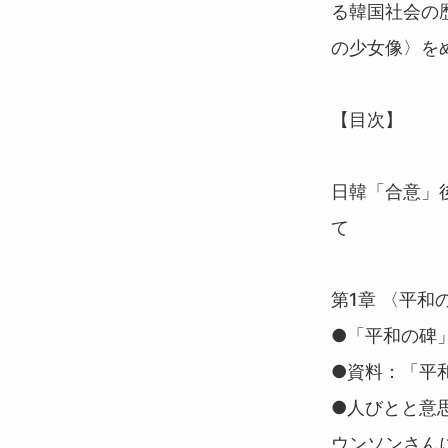
る韓国社会の
の少女像〉を
【目次】
日韓「合意」後
て
第1章 〈平
●「平和の碑
●資料：「平
●人びとと意
ウンソンさん