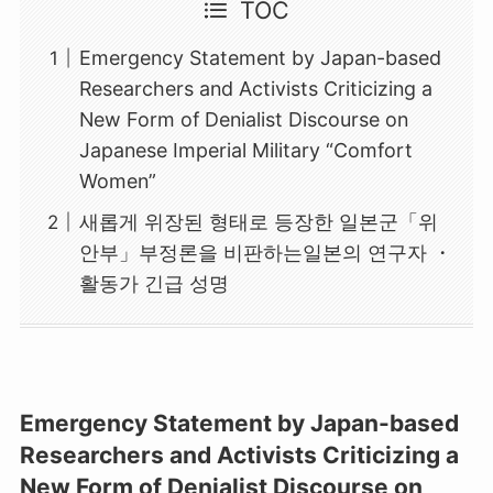
TOC
Emergency Statement by Japan-based
Researchers and Activists Criticizing a
New Form of Denialist Discourse on
Japanese Imperial Military “Comfort
Women”
새롭게 위장된 형태로 등장한 일본군「위
안부」부정론을 비판하는일본의 연구자 ・
활동가 긴급 성명
Emergency Statement by Japan-based
Researchers and Activists Criticizing a
New Form of Denialist Discourse on