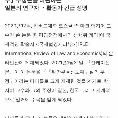
부」부정론을 비판하는
일본의 연구자 ・활동가 긴급 성명
2020년12월, 하버드대학 로스쿨 존 마크 램지어 교
수가 쓴 논문 [태평양전쟁에서의 성행위 계약]이 국
제적인 학술지 <국제법경제리뷰>( IRLE :
International Review of Law and Economics)의 온
라인판에 게재되었다. 2021년1월31일, 『산케이신
문』이 이 논문을 「「위안부＝성노예」설의 부
정」이라는 타이틀로 크게 게재한 것을 계기로, 램
지어 교수와 그의 주장이 일본, 한국 그리고 세계적
으로 일거에 주목을 받게 되었다.