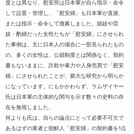
度とは異なり、慰安所は日本軍が自ら指示・命令
して設置・管理し、「慰安婦」も日本軍が直接、
または指示・命令して徴募しました。娼妓や芸
妓・酌婦だった女性たちが「慰安婦」にさせられ
た事例は、主に日本人の場合に一部見られたもの
の、多くの女性は、公娼制度とは関係なく、契約
書もないままに、詐欺や暴力や人身売買で「慰安
婦」にさせられたことが、膨大な研究から明らか
になっています。にもかかわらず、ラムザイヤー
氏は日本軍の主体的な関与を示す数々の史料の存
在を無視しました。
何よりも氏は、自らの論点にとって必要不可欠で
あるはずの業者と朝鮮人「慰安婦」の契約書を1点