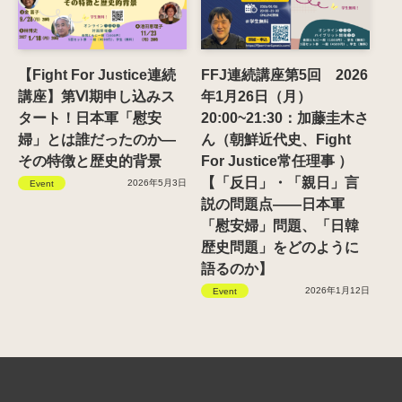
【Fight For Justice連続
FFJ連続講座第5回 2026
講座】第Ⅵ期申し込みス
年1月26日（月）
タート！日本軍「慰安
20:00~21:30：加藤圭木さ
婦」とは誰だったのか―
ん（朝鮮近代史、Fight
その特徴と歴史的背景
For Justice常任理事 ）
【「反日」・「親日」言
2026年5月3日
Event
説の問題点——日本軍
「慰安婦」問題、「日韓
歴史問題」をどのように
語るのか】
2026年1月12日
Event