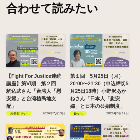
合わせて読みたい
【Fight For Justice連続
第１回 5月25日（月）
講座】第Ⅵ期 第２回
20:00〜21:30（申込締切5
駒込武さん「台湾人「慰
月25日18時）小野沢あか
安婦」と台湾植民地支
ねさん「日本人「慰安
配」
婦」と日本の公娼制度」
2026年7月13日
2026年5月17日
未分類 @en
Event