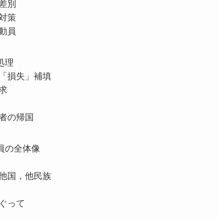
差別
対策
動員
処理
と「損失」補填
求
員者の帰国
員の全体像
は他国，他民族
ぐって