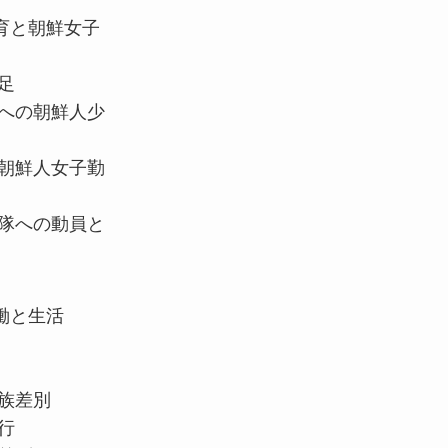
育と朝鮮女子
足
隊への朝鮮人少
る朝鮮人女子勤
身隊への動員と
働と生活
族差別
行