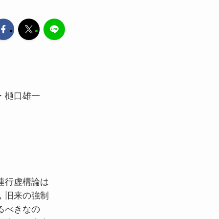
・樋口雄一
連行虚構論は
，旧来の強制
るべきなの