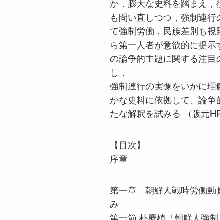
か．膨大な史料を踏まえ，
も問い直しつつ，強制連行
て強制労働，民族差別も視
ら第一人者が意欲的に提示
の論争的主題に関する注目
し．
強制連行の実像をいかに理
かな史料に依拠して、論争
たな解釈を試みる
（版元
H
【目次】
序章
第一章 朝鮮人戦時労働動
み
第一節 朴慶植『朝鮮人強