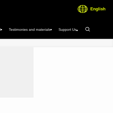
English
d
Testimonies and materials
Support Us