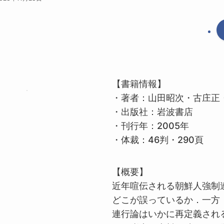
【書籍情報】
・著者：山田昭次・古庄正
・出版社：岩波書店
・刊行年：
2005
年
・体裁：46判・
290
頁
【概要】
近年喧伝される朝鮮人強制
どこが誤っているか．一方
連行論はいかに再定義され