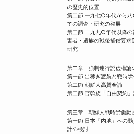
の歴史的位置
第二節 一九七
○
年代から八
ての調査・研究の発展
第三節 一九九
○
年代以降の
害者・遺族の戦後補償要求
研究
第二章 強制連行説虚構論
第一節 出稼ぎ渡航と戦時労
第二節 朝鮮人高賃金論
第三節 官斡旋「自由契約」
第三章 朝鮮人戦時労働動
第一節 日本「内地」への
計の検討