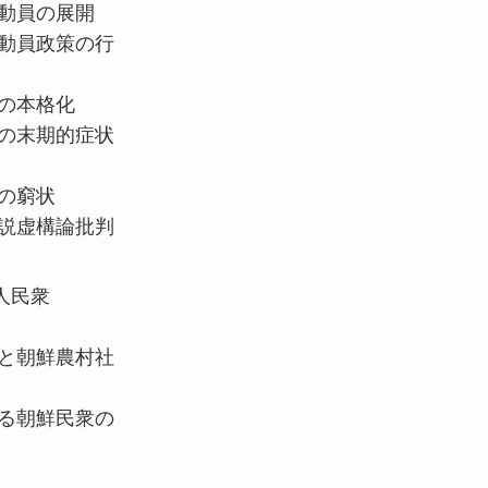
働動員の展開
働動員政策の行
員の本格化
員の末期的症状
の窮状
」説虚構論批判
人民衆
員と朝鮮農村社
する朝鮮民衆の