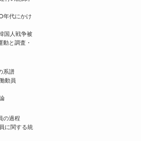
○
年代にかけ
韓国人戦争被
運動と調査・
の系譜
働動員
論
員の過程
動員に関する統