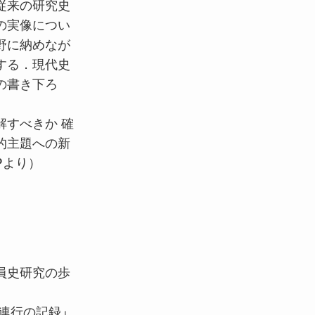
従来の研究史
の実像につい
野に納めなが
する．現代史
の書き下ろ
解すべきか 確
的主題への新
P
より）
員史研究の歩
制連行の記録』