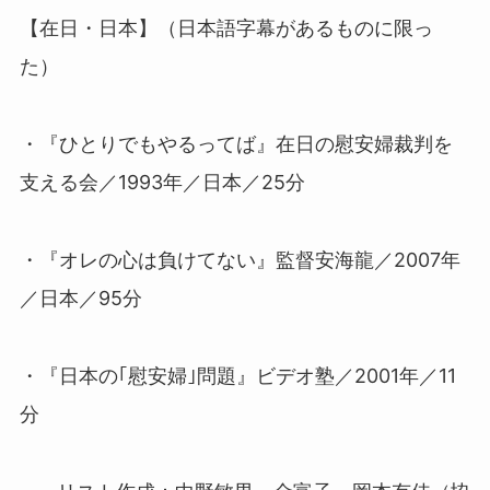
【在日・日本】（日本語字幕があるものに限っ
た）
・『ひとりでもやるってば』在日の慰安婦裁判を
支える会／
1993
年／日本／
25
分
・『オレの心は負けてない』監督安海龍／
2007
年
／日本／
95
分
・『日本の｢慰安婦｣問題』ビデオ塾／
2001
年／
11
分