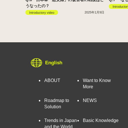
うなったの？
Introductor
2025年1月9日
Introductory video
English
ABOUT
Want to Know
More
Roadmap to
NEWS
Solution
Trends in Japan
Basic Knowledge
and the World