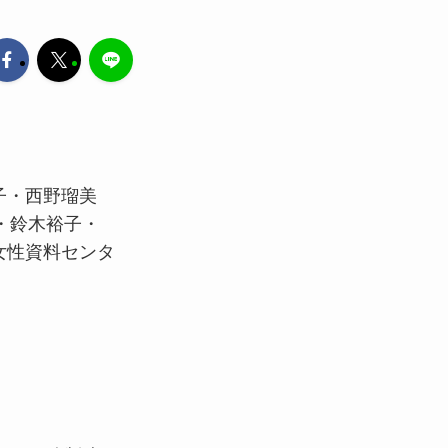
富子・西野瑠美
・鈴木裕子・
女性資料センタ