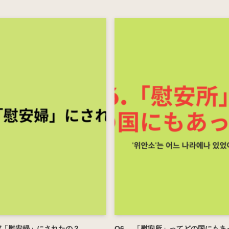
ぜ「慰安婦」にされたの？
Q6. 「慰安所」ってどの国にもあ