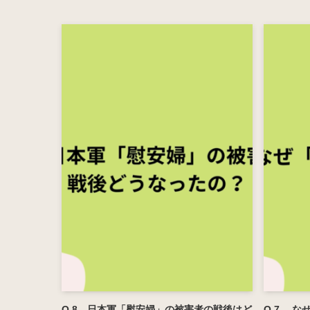
Q.8 日本軍「慰安婦」の被害者の戦後はど
Q.7 な