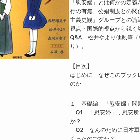
「慰安婦」とは何かの定義
行の有無、公娼制度との関
主義史観」グループとの論
視点・国際的視点から鋭く
Q&A。松井やより他執筆（
り）。
【目次】
はじめに なぜこのブック
のか
１ 基礎編 「慰安婦」問題
Q1 「慰安婦」，慰安所
か？
Q2 なんのために日本軍
くったのですか？