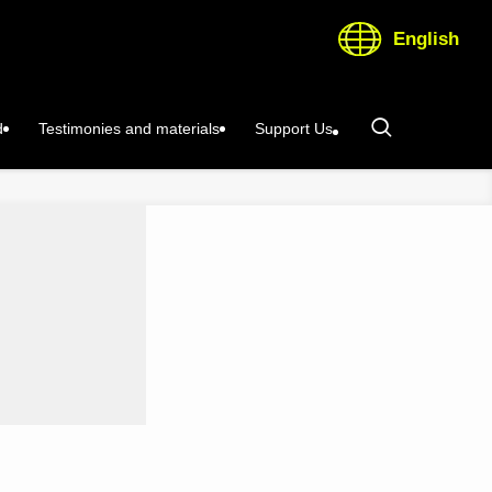
English
d
Testimonies and materials
Support Us