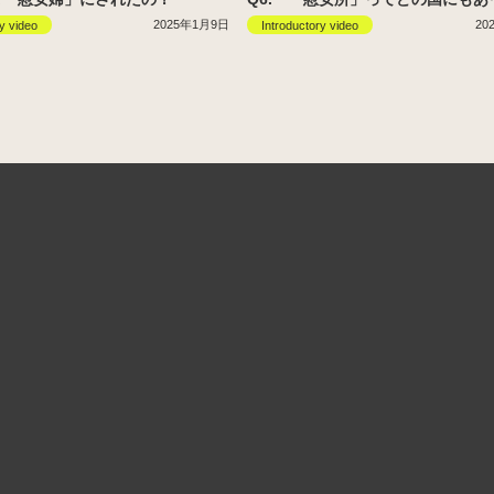
2025年1月9日
20
y video
Introductory video