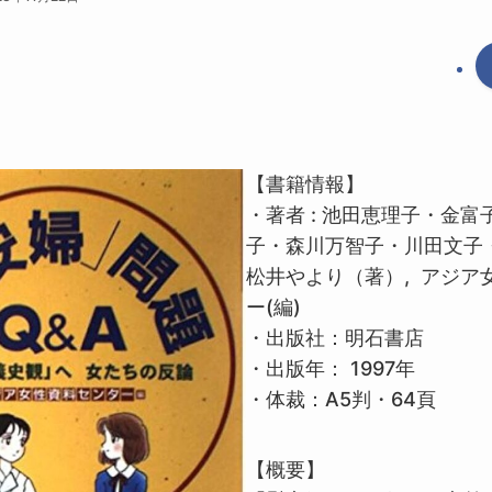
【書籍情報】
・著者 : 池田恵理子・金
子・森川万智子・川田文子
松井やより（著）, アジア
ー(編)
・出版社：明石書店
・出版年： 1997年
・体裁：A5判・64頁
【概要】