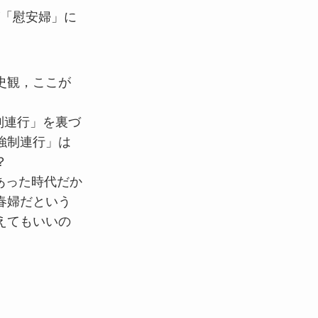
「慰安婦」に
史観，ここが
制連行」を裏づ
強制連行」は
？
あった時代だか
春婦だという
えてもいいの