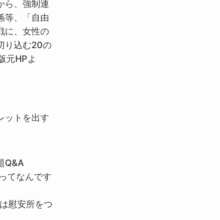
から、強制連
係等、「自由
戦に、女性の
切り込む20の
版元HPよ
レットを出す
Q&A
ってなんです
は慰安所をつ