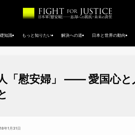
礎知識
もっと知りたい
解決への道
日本と世界の動向
人「慰安婦」 ―― 愛国心と
と
018年1月31日