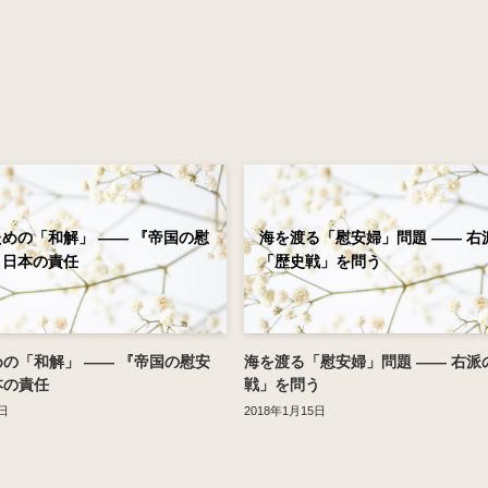
めの「和解」 ―― 『帝国の慰
海を渡る「慰安婦」問題 ―― 右
と日本の責任
「歴史戦」を問う
の「和解」 ―― 『帝国の慰安
海を渡る「慰安婦」問題 ―― 右派
本の責任
戦」を問う
日
2018年1月15日