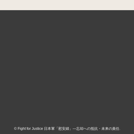
©
Fight for Justice 日本軍「慰安婦」―忘却への抵抗・未来の責任.