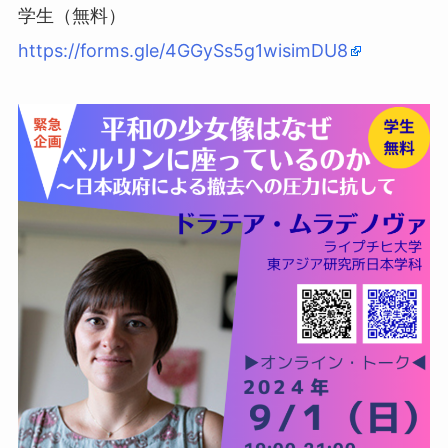
学生（無料）
https://forms.gle/4GGySs5g1wisimDU8