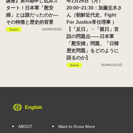
講座】第Ⅵ期申し込みス
年1月26日（月）
タート！日本軍「慰安
20:00~21:30：加藤圭木さ
婦」とは誰だったのか―
ん（朝鮮近代史、Fight
その特徴と歴史的背景
For Justice常任理事 ）
【「反日」・「親日」言
2026年5月3日
Event
説の問題点——日本軍
「慰安婦」問題、「日韓
歴史問題」をどのように
語るのか】
2026年1月12日
Event
English
ABOUT
Want to Know More