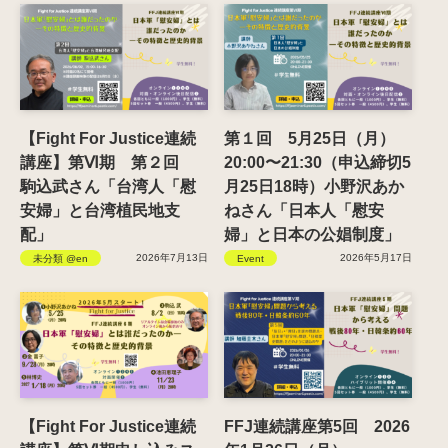
【Fight For Justice連続
第１回 5月25日（月）
講座】第Ⅵ期 第２回
20:00〜21:30（申込締切5
駒込武さん「台湾人「慰
月25日18時）小野沢あか
安婦」と台湾植民地支
ねさん「日本人「慰安
配」
婦」と日本の公娼制度」
2026年7月13日
2026年5月17日
未分類 @en
Event
【Fight For Justice連続
FFJ連続講座第5回 2026