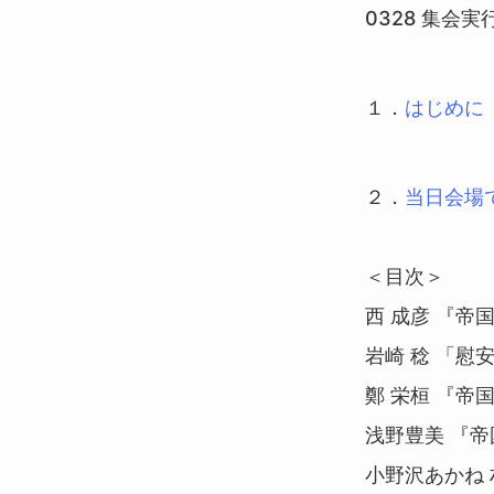
0328 集
１．
はじめに（
２．
当日会場
＜目次＞
西 成彦 『
岩崎 稔 「
鄭 栄桓 『
浅野豊美 『
小野沢あかね 