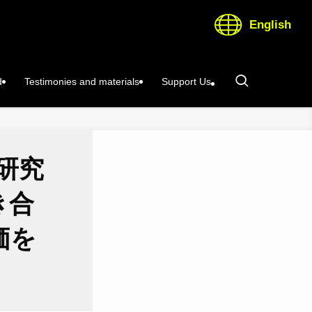
English
d
Testimonies and materials
Support Us
 研究
き合
価を