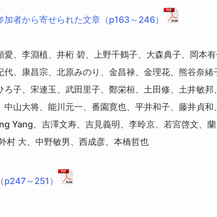
加者から寄せられた文章（p163～246）
順愛、李淵植、井桁 碧、上野千鶴子、大森典子、岡本
紀代、康昌宗、北原みのり、金昌禄、金理花、熊谷奈緒
ひろ子、宋連玉、武田里子、鄭栄桓、土田修、土井敏邦
、中山大将、能川元一、番園寛也、平井和子、藤井貞和
qing Yang、吉澤文寿、吉見義明、李昤京、若宮啓文、
、外村 大、中野敏男、西成彦、本橋哲也
p247～251）