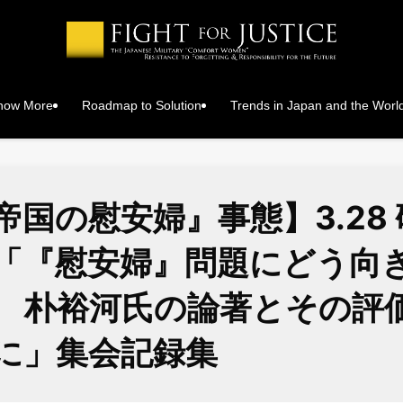
Know More
Roadmap to Solution
Trends in Japan and the Worl
帝国の慰安婦』事態】3.28
「『慰安婦』問題にどう向
 朴裕河氏の論著とその評
に」集会記録集