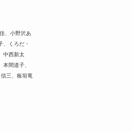
有佳、小野沢あ
子、くろだ・
、中西新太
、本間道子、
蘭 信三、板垣竜