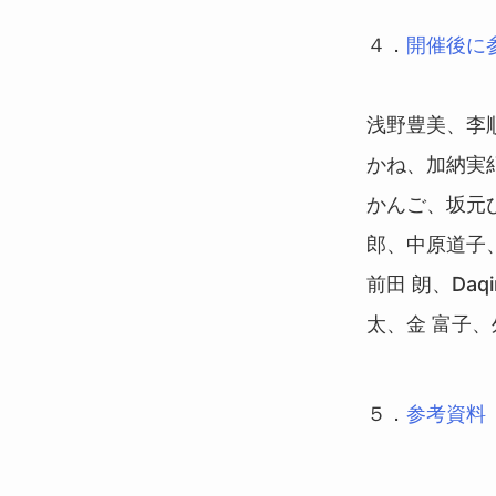
４．
開催後に参
浅野豊美、李
かね、加納実
かんご、坂元
郎、中原道子
前田 朗、Da
太、金 富子
５．
参考資料（