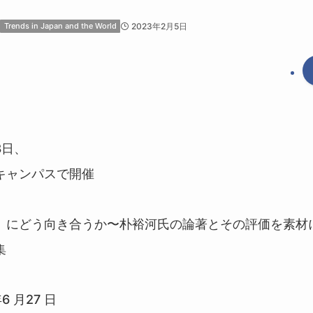
Trends in Japan and the World
2023年2月5日
8日、
キャンパスで開催
」にどう向き合うか〜朴裕河氏の論著とその評価を素材
集
6 月27 日