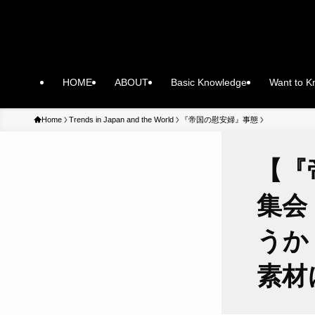
HOME
ABOUT
Basic Knowledge
Want to 
Home
Trends in Japan and the World
『帝国の慰安婦』事態
【『
集会
うか
素材