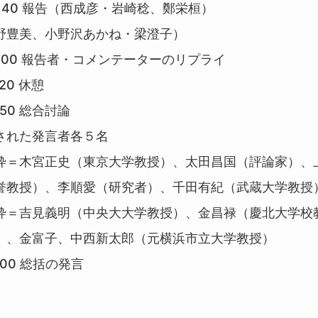
5：40 報告（西成彦・岩崎稔、鄭栄桓）
野豊美、小野沢あかね・梁澄子）
6：00 報告者・コメンテーターのリプライ
20 休憩
：50 総合討論
された発言者各５名
枠＝木宮正史（東京大学教授）、太田昌国（評論家）、
誉教授）、李順愛（研究者）、千田有紀（武蔵大学教授
枠＝吉見義明（中央大大学教授）、金昌禄（慶北大学校
）、金富子、中西新太郎（元横浜市立大学教授）
：00 総括の発言