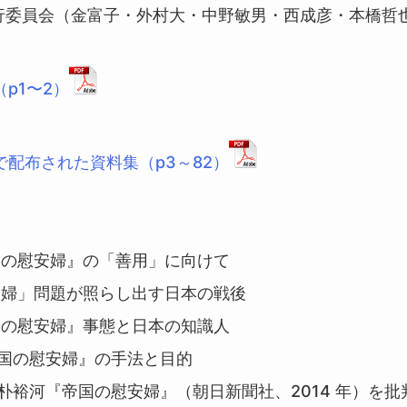
会実行委員会（金富子・外村大・中野敏男・西成彦・本橋哲
p1〜2）
で配布された資料集（p3～82）
帝国の慰安婦』の「善用」に向けて
慰安婦」問題が照らし出す日本の戦後
帝国の慰安婦』事態と日本の知識人
帝国の慰安婦』の手法と目的
朴裕河『帝国の慰安婦』（朝日新聞社、2014 年）を