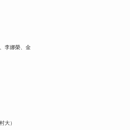
武、李娜榮、金
外村大）