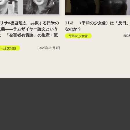
山リサ×板垣竜太「共振する日米の
11-3 〈平和の少女像〉は「反日
主義――ラムザイヤー論文という
なのか？
上 「被害者有責論」の生産・流
202
平和の少女像
2023年10月1日
ヤー論文問題