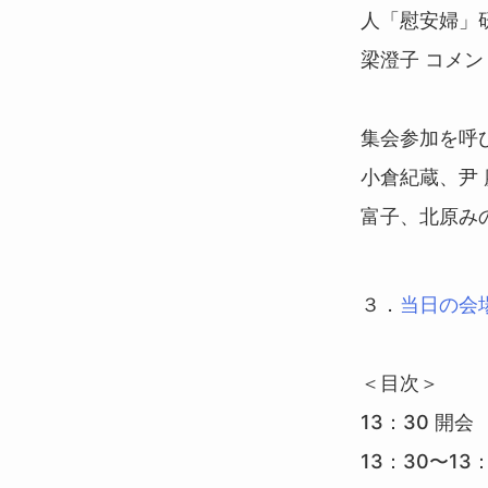
人「慰安婦」
梁澄子 コメン
集会参加を呼
小倉紀蔵、尹
富子、北原み
３．
当日の会場
＜目次＞
13：30 開会
13：30〜1