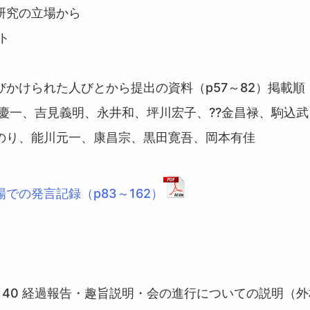
研究の立場から
ト
びかけられた人びとから提出の資料（p57～82）掲載順
 慶一、吉見義明、永井和、坪川宏子、??金昌禄、駒込
のり、能川元一、康昌宗、黒田寛吾、岡本有佳
での発言記録（p83～162）
3：40 経過報告・趣旨説明・会の進行についての説明（