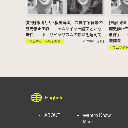
(対談)米山リサ×板垣竜太「共振する日米の
(対談)米
歴史修正主義――ラムザイヤー論文という
歴史修正
事件」 下 リベラリズムの陥穽を超えて
事件」 
通構造
2023年10月1日
ラムザイヤー論文問題
ラムザイ
English
ABOUT
Want to Know
More