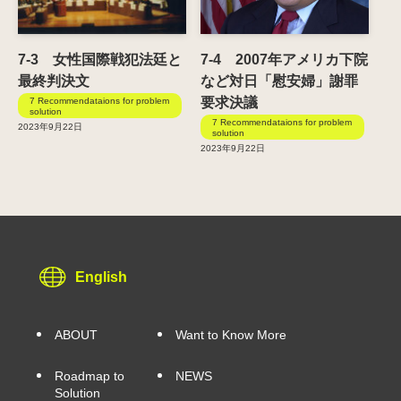
7-3 女性国際戦犯法廷と
7-4 2007年アメリカ下院
最終判決文
など対日「慰安婦」謝罪
要求決議
7 Recommendataions for problem
solution
7 Recommendataions for problem
2023年9月22日
solution
2023年9月22日
English
ABOUT
Want to Know More
Roadmap to
NEWS
Solution