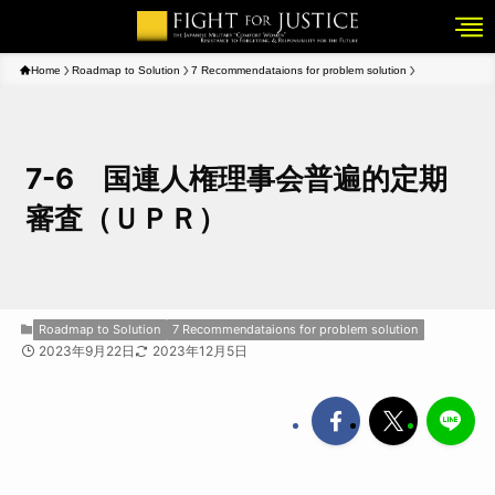
Home
Roadmap to Solution
7 Recommendataions for problem solution
7-6 国連人権理事会普遍的定期
審査（ＵＰＲ）
Roadmap to Solution
7 Recommendataions for problem solution
2023年9月22日
2023年12月5日