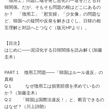
「徴用工」問題に端を発し悪化の一途をたどる日
韓関係。だが、そもそも問題の根はどこにあるの
か？ 「徴用工」「慰安婦」「少女像」の問題な
ど、韓国への疑問や反発を解きほぐし、日韓の相
互理解と対話へとつなぐ（版元HPより）。
【目次】
はじめに――泥沼化する日韓関係を読み解く(加藤
圭木）
PART１ 徴用工問題――「韓国はルール違反」の
真相
Q１ なぜ徴用工は損害賠償を求めているの
か？（加藤圭木）
Q２ 「韓国は国際法違反！」と、断言できるの
はなぜ？（川上詩朗）