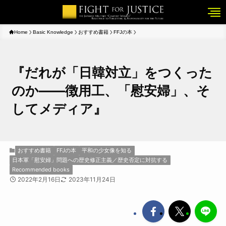
Home
Basic Knowledge
おすすめ書籍
FFJの本
『だれが「日韓対立」をつくった
のか――徴用工、「慰安婦」、そ
してメディア』
おすすめ書籍
FFJの本
平和の少女像を知る
日本軍「慰安婦」問題への歴史修正主義／歴史否定に対抗する
Recommended books
2022年2月16日
2023年11月24日