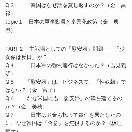
Q３ 韓国はなぜ話を蒸し返すのか？（金 昌
禄）
topic１ 日本の軍事動員と皇民化政策（金 庾
毘）
PART２ 主戦場としての「慰安婦」問題――「少
女像は反日」か？
Q４ 日本軍の強制連行はなかった？（吉見義
明）
Q５ 「慰安婦」は、ビジネスで、「性奴隷」で
はない？（金 富子）
Q６ なぜ米国にも「慰安婦」の碑を建てるの
か？（金 美穂）
Q７ 日本はお金も払って責任を果たしたの
に、なぜ韓国は「合意」を無視するのか？（板垣
竜太）