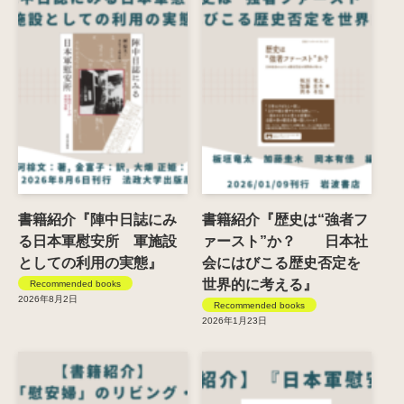
書籍紹介『陣中日誌にみ
書籍紹介『歴史は“強者フ
る日本軍慰安所 軍施設
ァースト”か？ 日本社
としての利用の実態』
会にはびこる歴史否定を
世界的に考える』
Recommended books
2026年8月2日
Recommended books
2026年1月23日