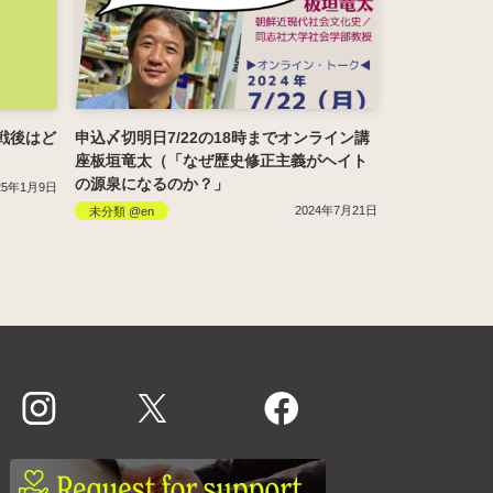
戦後はど
申込〆切明日7/22の18時までオンライン講
座板垣竜太（「なぜ歴史修正主義がヘイト
の源泉になるのか？」
25年1月9日
2024年7月21日
未分類 @en