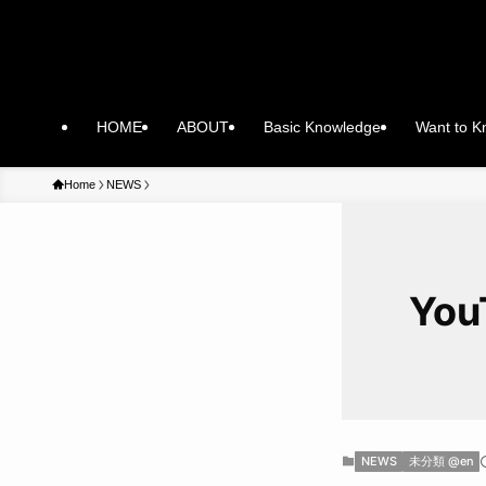
HOME
ABOUT
Basic Knowledge
Want to 
Home
NEWS
Yo
NEWS
未分類 @en