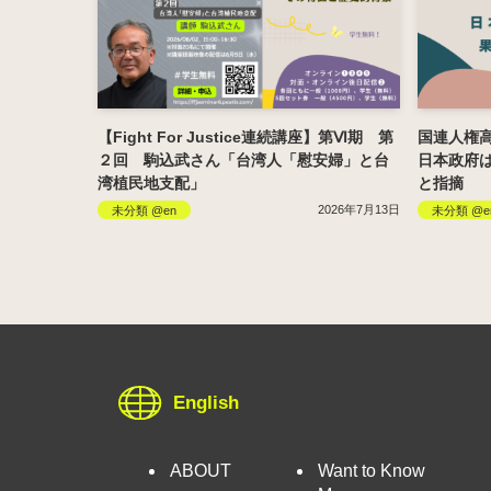
【Fight For Justice連続講座】第Ⅵ期 第
国連人権
２回 駒込武さん「台湾人「慰安婦」と台
日本政府
湾植民地支配」
と指摘
2026年7月13日
未分類 @en
未分類 @e
English
ABOUT
Want to Know