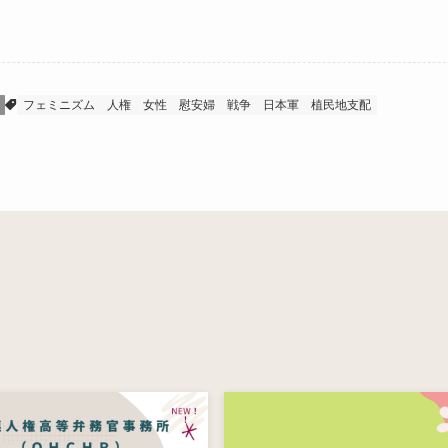
フェミニズム
人権
女性
慰安婦
戦争
日本軍
植民地支配