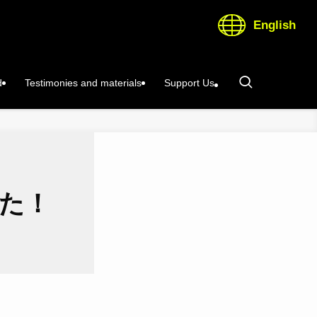
English
d
Testimonies and materials
Support Us
した！