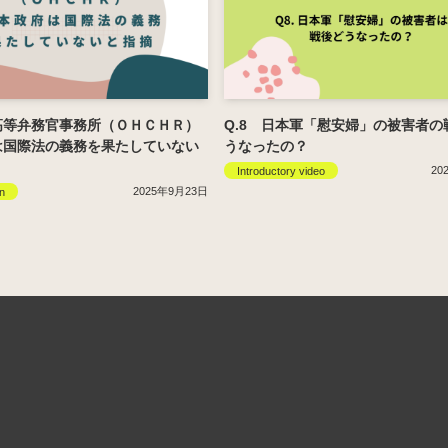
高等弁務官事務所（ＯＨＣＨＲ）
Q.8 日本軍「慰安婦」の被害者の
は国際法の義務を果たしていない
うなったの？
20
Introductory video
2025年9月23日
n