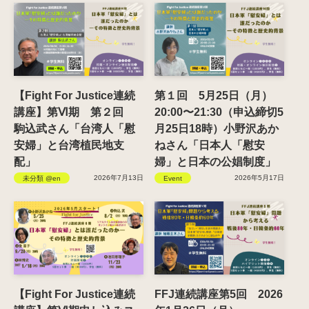
【Fight For Justice連続
第１回 5月25日（月）
講座】第Ⅵ期 第２回
20:00〜21:30（申込締切5
駒込武さん「台湾人「慰
月25日18時）小野沢あか
安婦」と台湾植民地支
ねさん「日本人「慰安
配」
婦」と日本の公娼制度」
2026年7月13日
2026年5月17日
未分類 @en
Event
【Fight For Justice連続
FFJ連続講座第5回 2026