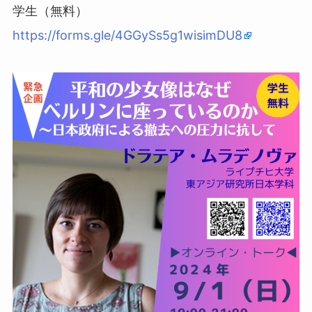
学生（無料）
https://forms.gle/4GGySs5g1wisimDU8