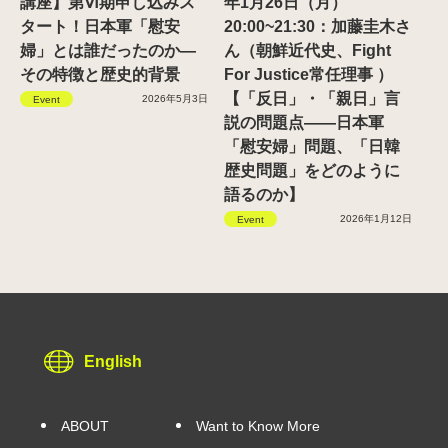
講座】第Ⅵ期申し込みス
年1月26日（月）
タート！日本軍「慰安
20:00~21:30：加藤圭木さ
婦」とは誰だったのか―
ん（朝鮮近代史、Fight
その特徴と歴史的背景
For Justice常任理事 ）
【「反日」・「親日」言
2026年5月3日
Event
説の問題点——日本軍
「慰安婦」問題、「日韓
歴史問題」をどのように
語るのか】
2026年1月12日
Event
English
ABOUT
Want to Know More