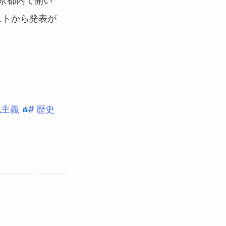
京都内で開い
ストから発表が
地主義
# 歴史