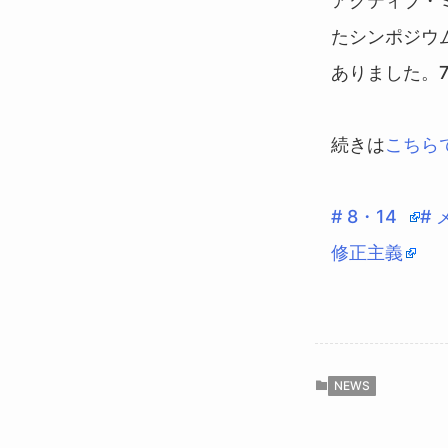
アクティブ・
たシンポジウ
ありました。
続きは
こちら
# 8・14
#
修正主義
NEWS