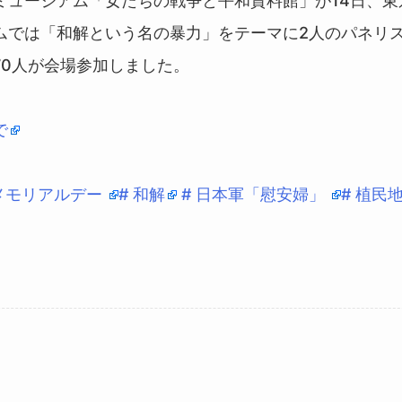
ミュージアム「女たちの戦争と平和資料館」が14日、東
ムでは「和解という名の暴力」をテーマに2人のパネリ
70人が会場参加しました。
で
 メモリアルデー
# 和解
# 日本軍「慰安婦」
# 植民