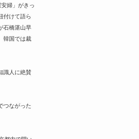
慰安婦」がきっ
紐付けて語ら
が石橋湛山早
、韓国では裁
知識人に絶賛
でつながった