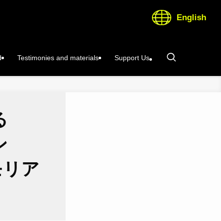
English
d
Testimonies and materials
Support Us
える
ン
モリア