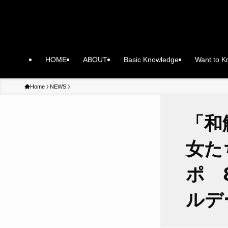
HOME
ABOUT
Basic Knowledge
Want to 
Home
NEWS
「和
女た
ポ 
ルデ