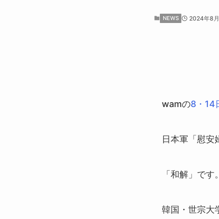
NEWS
2024年8
wamの
8・1
日本軍「慰安
「和解」です
韓国・世宗大