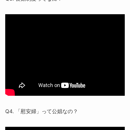
Q4. 「慰安婦」って公娼なの？