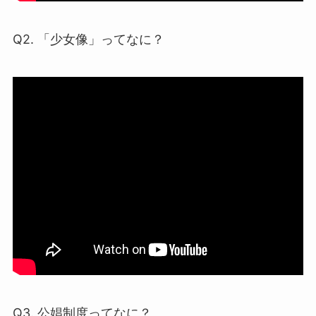
Q2. 「少女像」ってなに？
Q3. 公娼制度ってなに？