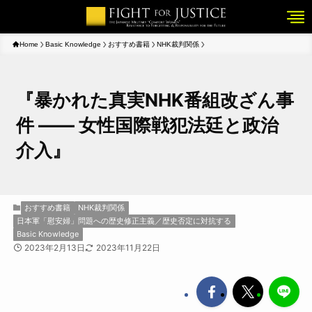
Home
Basic Knowledge
おすすめ書籍
NHK裁判関係
『暴かれた真実NHK番組改ざん事
件 ―― 女性国際戦犯法廷と政治
介入』
おすすめ書籍
NHK裁判関係
日本軍「慰安婦」問題への歴史修正主義／歴史否定に対抗する
Basic Knowledge
2023年2月13日
2023年11月22日