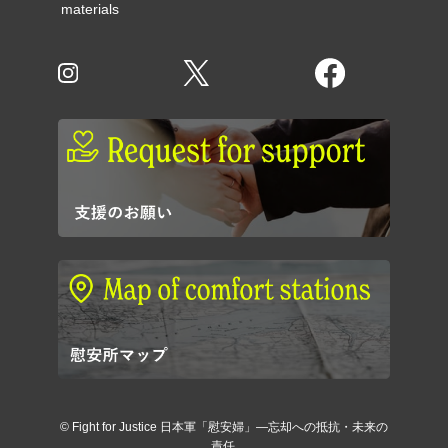
materials
©
Fight for Justice 日本軍「慰安婦」―忘却への抵抗・未来の
責任.