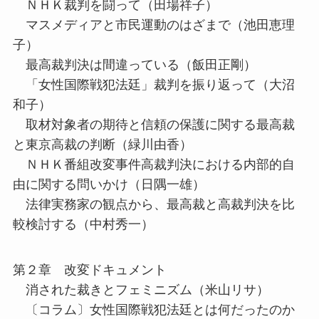
ＮＨＫ裁判を闘って（田場祥子）
マスメディアと市民運動のはざまで（池田恵理
子）
最高裁判決は間違っている（飯田正剛）
「女性国際戦犯法廷」裁判を振り返って（大沼
和子）
取材対象者の期待と信頼の保護に関する最高裁
と東京高裁の判断（緑川由香）
ＮＨＫ番組改変事件高裁判決における内部的自
由に関する問いかけ（日隅一雄）
法律実務家の観点から、最高裁と高裁判決を比
較検討する（中村秀一）
第２章 改変ドキュメント
消された裁きとフェミニズム（米山リサ）
〔コラム〕女性国際戦犯法廷とは何だったのか