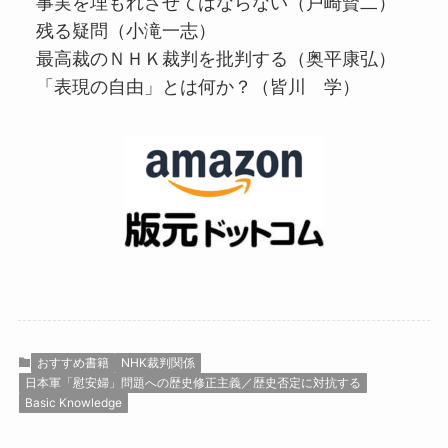
事実を埋もれさせてはならない（戸崎賢二）
残る疑問（小滝一志）
最高裁のＮＨＫ裁判を批判する（奥平康弘）
「表現の自由」とは何か？（皆川 学）
おすすめ書籍
NHK裁判関係
日本軍「慰安婦」問題への歴史修正主義／歴史否定に対抗する
Basic Knowledge