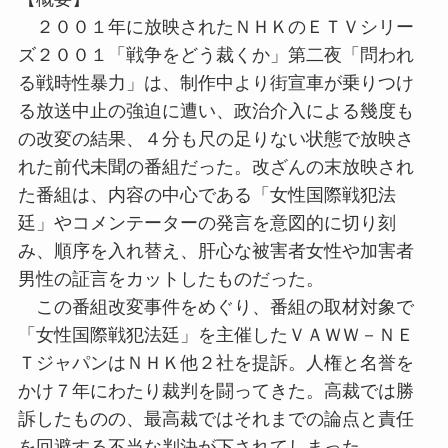
２００１年に放映されたＮＨＫのＥＴＶシリー
ズ２００１「戦争をどう裁くか」第二夜「問われ
る戦時性暴力」は、制作中より街宣車が乗りつけ
る放送中止の強迫に遭い、政治介入による幾度も
の改変の結果、４分も尺の足りない状態で放映さ
れた前代未聞の番組だった。改ざんの末放映され
た番組は、内容の中心である「女性国際戦犯法
廷」やコメンテーターの発言を意図的に切り刻
み、順序を入れ替え、肝心な被害者女性や加害者
男性の証言をカットしたものだった。
この番組改変事件をめぐり、番組の取材対象で
「女性国際戦犯法廷」を主催したＶＡＷＷ－ＮＥ
ＴジャパンはＮＨＫ他２社を提訴。人権と名誉を
かけ７年にわたり裁判を闘ってきた。高裁では勝
訴したものの、最高裁ではそれまでの論点と責任
を回避する不当な判決が下されてしまった。