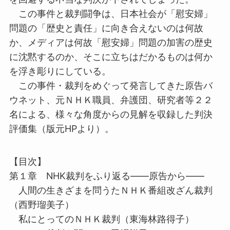
この事件と裁判闘争は、日本社会が「慰安婦」
問題の「歴史と責任」に向き合えないのは何故
か、メディアは何故「慰安婦」問題の加害の歴史
に沈黙するのか、そこに立ちはだかるものは何か
を浮き彫りにしている。
この事件・裁判をめぐって発言してきた原告バ
ウネット、元ＮＨＫ職員、弁護団、研究者等２２
名による、様々な角度からの見解を収録した判決
評価集（版元HPより）。
【目次】
第１章 NHK裁判をふり返る――原告から――
人間の生きざまを問うたＮＨＫ番組改ざん裁判
（西野瑠美子）
私にとってのＮＨＫ裁判（東海林路得子）