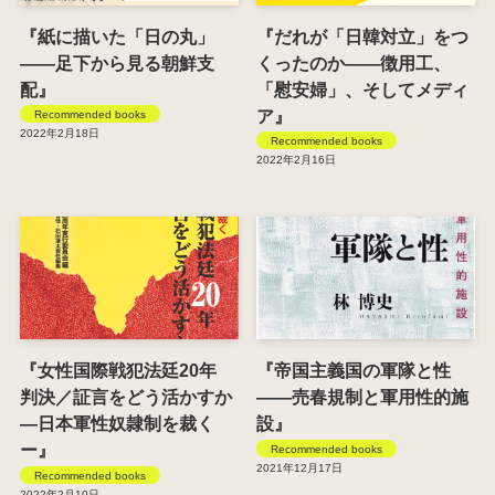
『紙に描いた「日の丸」
『だれが「日韓対立」をつ
――足下から見る朝鮮支
くったのか――徴用工、
配』
「慰安婦」、そしてメディ
ア』
Recommended books
2022年2月18日
Recommended books
2022年2月16日
『女性国際戦犯法廷20年
『帝国主義国の軍隊と性
判決／証言をどう活かすか
――売春規制と軍用性的施
―日本軍性奴隷制を裁く
設』
ー』
Recommended books
2021年12月17日
Recommended books
2022年2月10日