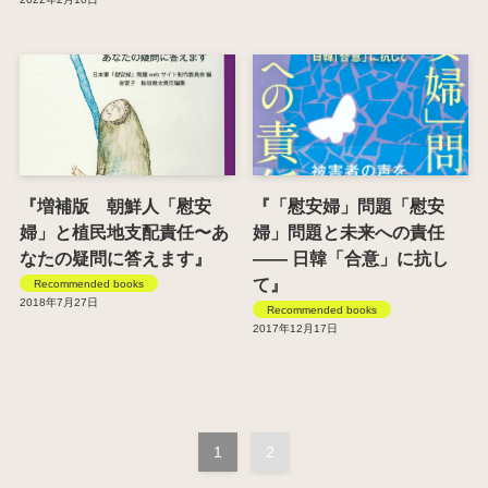
『増補版 朝鮮人「慰安
『「慰安婦」問題「慰安
婦」と植民地支配責任〜あ
婦」問題と未来への責任
なたの疑問に答えます』
―― 日韓「合意」に抗し
て』
Recommended books
2018年7月27日
Recommended books
2017年12月17日
1
2