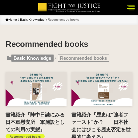
Home
Basic Knowledge
Recommended books
Recommended books
Basic Knowledge
Recommended books
書籍紹介『陣中日誌にみる
書籍紹介『歴史は“強者フ
日本軍慰安所 軍施設とし
ァースト”か？ 日本社
ての利用の実態』
会にはびこる歴史否定を世
界的に考える』
Recommended books