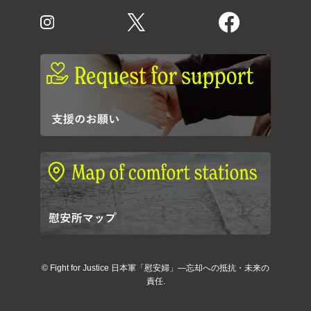
©
Fight for Justice 日本軍「慰安婦」―忘却への抵抗・未来の
責任.