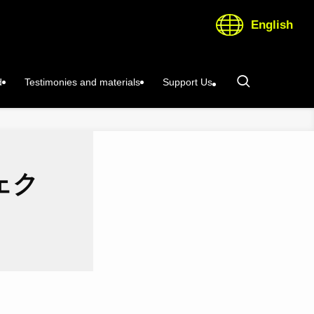
English
d
Testimonies and materials
Support Us
ェク