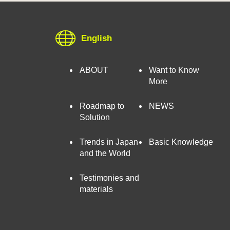
English
ABOUT
Want to Know
More
Roadmap to
NEWS
Solution
Trends in Japan
Basic Knowledge
and the World
Testimonies and
materials