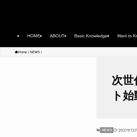
HOME
ABOUT
Basic Knowledge
Want to 
Home
NEWS
次世
ト始
NEWS
2021年12