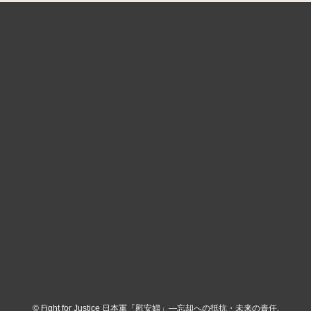
©
Fight for Justice 日本軍「慰安婦」―忘却への抵抗・未来の責任.