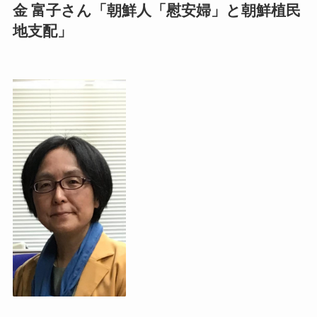
金 富子さん「朝鮮人「慰安婦」と朝鮮植民
地支配」