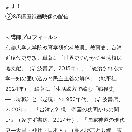
ます！
②8/5講座録画映像の配信
＜講師プロフィール＞
京都大学大学院教育学研究科教員。教育史、台湾
近現代史専攻。単著に『世界史のなかの台湾植民
地支配』（岩波書店、2015年）、『統治される大
学―知の囲い込みと民主主義の解体』（地平社、
2024年）、編著に『生活綴方で編む「戦後史」
―〈冷戦〉と〈越境〉の1950年代』（岩波書店、
2020年）、『台湾と沖縄 帝国の狭間からの問
い』（みすず書房、2024年）、『国家神道の現代
史―天皇・神社・日本人』（高木博志と共編、東