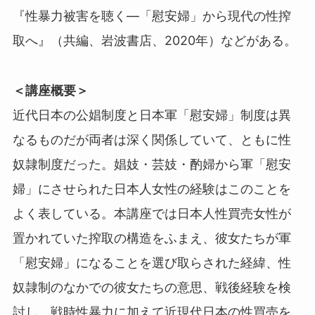
『性暴力被害を聴く―「慰安婦」から現代の性搾
取へ』（共編、岩波書店、2020年）などがある。
＜講座概要＞
近代日本の公娼制度と日本軍「慰安婦」制度は異
なるものだが両者は深く関係していて、ともに性
奴隷制度だった。娼妓・芸妓・酌婦から軍「慰安
婦」にさせられた日本人女性の経験はこのことを
よく表している。本講座では日本人性買売女性が
置かれていた搾取の構造をふまえ、彼女たちが軍
「慰安婦」になることを選び取らされた経緯、性
奴隷制のなかでの彼女たちの意思、戦後経験を検
討し、戦時性暴力に加えて近現代日本の性買売を