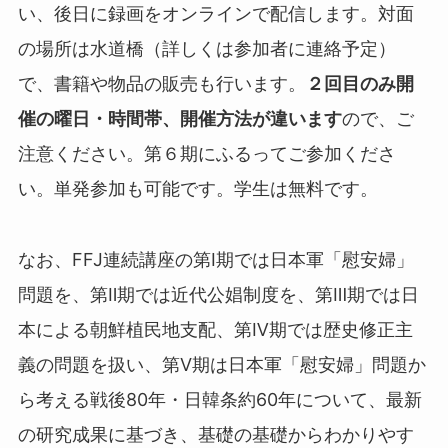
い、後日に録画をオンラインで配信します。対面
の場所は水道橋（詳しくは参加者に連絡予定）
で、書籍や物品の販売も行います。
２回目のみ開
催の曜日・時間帯、開催方法が違います
ので、ご
注意ください。第６期にふるってご参加くださ
い。単発参加も可能です。学生は無料です。
なお、FFJ連続講座の第Ⅰ期では日本軍「慰安婦」
問題を、第Ⅱ期では近代公娼制度を、第Ⅲ期では日
本による朝鮮植民地支配、第Ⅳ期では歴史修正主
義の問題を扱い、第Ⅴ期は日本軍「慰安婦」問題か
ら考える戦後80年・日韓条約60年について、最新
の研究成果に基づき、基礎の基礎からわかりやす