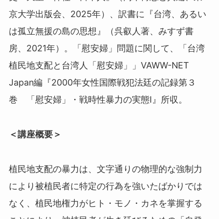
京大学出版会、2025年）、訳書に『台湾、あるい
は孤立無援の島の思想』（呉叡人著、みすず書
房、2021年）。「慰安婦」問題に関して、「台湾
植民地支配と台湾人「慰安婦」」VAWW-NET
Japan編『2000年女性国際戦犯法廷の記録第３
巻 「慰安婦」・戦時性暴力の実態Ⅰ』所収。
＜講座概要＞
植民地支配の暴力は、文字通りの物理的な強制力
により被植民者に特定の行為を強いたばかりでは
なく、植民地権力がヒト・モノ・カネを掌握する