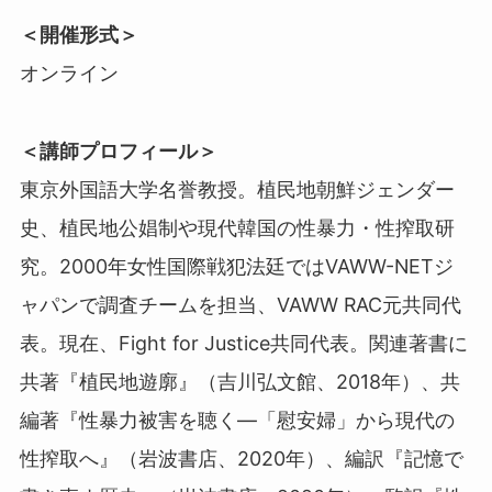
＜開催形式＞
オンライン
＜講師プロフィール＞
東京外国語大学名誉教授。植民地朝鮮ジェンダー
史、植民地公娼制や現代韓国の性暴力・性搾取研
究。2000年女性国際戦犯法廷ではVAWW-NETジ
ャパンで調査チームを担当、VAWW RAC元共同代
表。現在、Fight for Justice共同代表。関連著書に
共著『植民地遊廓』（吉川弘文館、2018年）、共
編著『性暴力被害を聴く―「慰安婦」から現代の
性搾取へ』（岩波書店、2020年）、編訳『記憶で