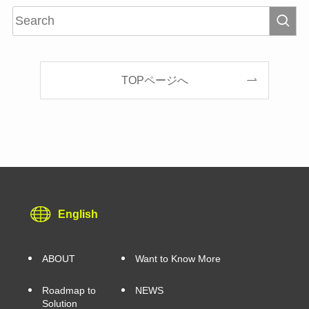
TOPページへ
English
ABOUT
Want to Know More
Roadmap to
NEWS
Solution