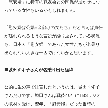
「慰安婦」に特有の戦友会との関係が足かせにな
っている女性もいるかもしれません。
「慰安婦は公娼=金儲けの女たち」だと言えば責任
が逃れられるような言説が繰り返されている状況
も、日本人「慰安婦」であった女性たちが名乗り
出られない大きな一因ではないかと思います。
■
城田すず子さんが名乗り出た経緯
公的に生の声で証言したというのは、城田すず子
さんだけです。城田さんは戦後40年にTBSラジオ
の取材を受け、翌年、「慰安婦」だった当時の