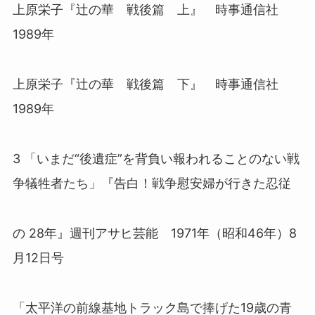
上原栄子『辻の華 戦後篇 上』 時事通信社
1989年
上原栄子『辻の華 戦後篇 下』 時事通信社
1989年
3 「いまだ“後遺症”を背負い報われることのない戦
争犠牲者たち」『告白！戦争慰安婦が行きた忍従
の 28年』週刊アサヒ芸能 1971年（昭和46年）8
月12日号
「太平洋の前線基地トラック島で捧げた19歳の青