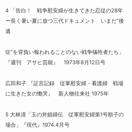
4 「告白！ 戦争慰安婦が生きてきた忍従の28年
ー長く暑い夏に放つ三代ドキュメント いまだ“後
遺
症”を背負い報われることのない戦争犠牲者たち」
『週刊 アサヒ芸能』 1973年8月12日号
広田和子 『証言記録 従軍慰安婦・看護婦 戦場
に生きた女の慟哭』
新人物往来社 1975年
5 大林清「玉の井娼婦伝 従軍慰安婦第1号順子の
場合」『現代』1974.4月号