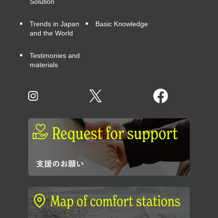
Solution
Trends in Japan
Basic Knowledge
and the World
Testimonies and
materials