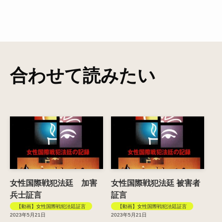
合わせて読みたい
女性国際戦犯法廷 加害
女性国際戦犯法廷 被害者
兵士証言
証言
【動画】女性国際戦犯法廷証言
【動画】女性国際戦犯法廷証言
2023年5月21日
2023年5月21日