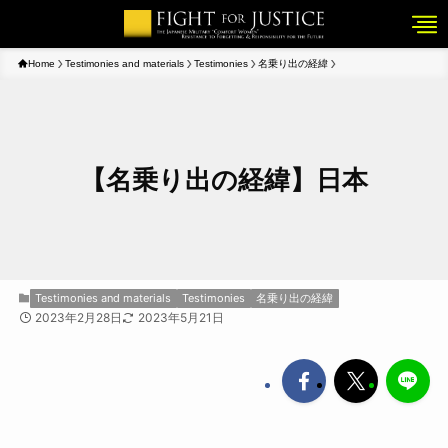
Home
Testimonies and materials
Testimonies
名乗り出の経緯
【名乗り出の経緯】日本
Testimonies and materials
Testimonies
名乗り出の経緯
2023年2月28日
2023年5月21日