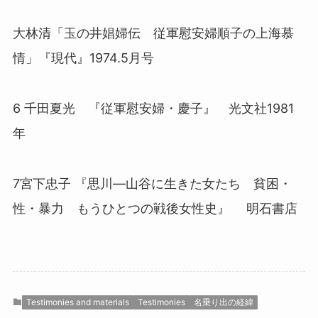
大林清「玉の井娼婦伝 従軍慰安婦順子の上海慕
情」『現代』1974.5月号
6 千田夏光 『従軍慰安婦・慶子』 光文社1981
年
7宮下忠子 『思川―山谷に生きた女たち 貧困・
性・暴力 もうひとつの戦後女性史』 明石書店
Testimonies and materials
Testimonies
名乗り出の経緯