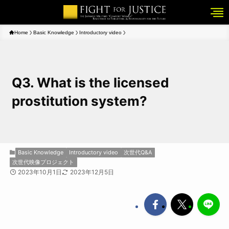
Home
Basic Knowledge
Introductory video
Q3. What is the licensed
prostitution system?
Basic Knowledge
Introductory video
次世代Q&A
次世代映像プロジェクト
2023年10月1日
2023年12月5日