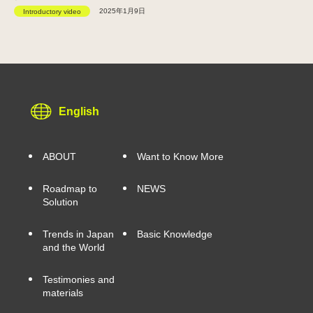
2025年1月9日
Introductory video
English
ABOUT
Want to Know More
Roadmap to
NEWS
Solution
Trends in Japan
Basic Knowledge
and the World
Testimonies and
materials