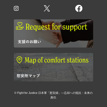
©
Fight for Justice 日本軍「慰安婦」―忘却への抵抗・未来の
責任.