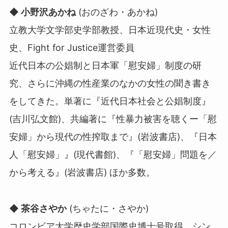
◆ 小野沢あかね
(おのざわ・あかね)
立教大学文学部史学部教授、日本近現代史・女性
史、Fight for Justice運営委員
近代日本の公娼制と日本軍「慰安婦」制度の研
究、さらに沖縄の性産業のなかの女性の聞き書き
をしてきた。単著に『近代日本社会と公娼制度』
(吉川弘文館)、共編著に『性暴力被害を聴くー「慰
安婦」から現代の性搾取まで』(岩波書店)、『日本
人「慰安婦」』(現代書館)、『「慰安婦」問題を／
から考える』(岩波書店) ほか多数。
◆ 茶谷さやか
(ちゃたに・さやか)
コロンビア大学歴史学部国際史博士号取得、シン