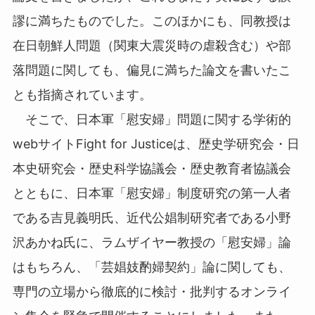
謬に満ちたものでした。このほかにも、同教授は
在日朝鮮人問題（関東大震災時の虐殺含む）や部
落問題に関しても、偏見に満ちた論文を書いたこ
とも指摘されています。
そこで、日本軍「慰安婦」問題に関する学術的
webサイトFight for Justiceは、歴史学研究会・日
本史研究会・歴史科学協議会・歴史教育者協議会
とともに、日本軍「慰安婦」制度研究の第一人者
である吉見義明氏、近代公娼制研究者である小野
沢あかね氏に、ラムザイヤー教授の「慰安婦」論
はもちろん、「芸娼妓酌婦契約」論に関しても、
専門の立場から徹底的に検討・批判するオンライ