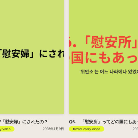
ぜ「慰安婦」にされたの？
Q6. 「慰安所」ってどの国にもあ
2025年1月9日
20
y video
Introductory video