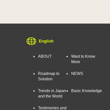
English
ABOUT
Want to Know
More
Roadmap to
NEWS
Solution
Trends in Japan
Basic Knowledge
and the World
Testimonies and