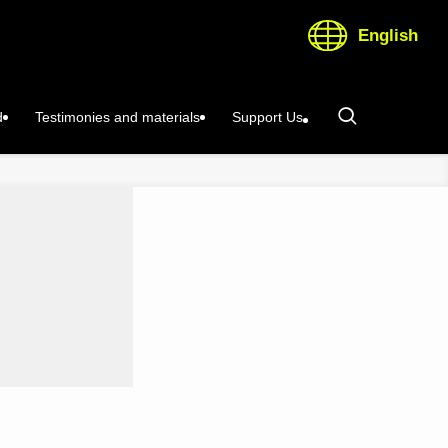
English
d
Testimonies and materials
Support Us