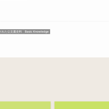
された公文書史料
Basic Knowledge