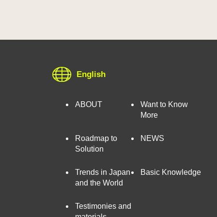
English
ABOUT
Want to Know
More
Roadmap to
NEWS
Solution
Trends in Japan
Basic Knowledge
and the World
Testimonies and
materials