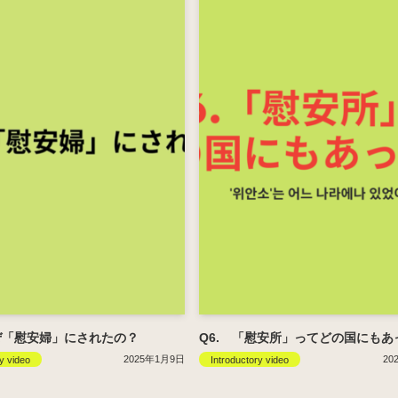
ぜ「慰安婦」にされたの？
Q6. 「慰安所」ってどの国にもあ
2025年1月9日
20
y video
Introductory video