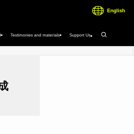
English
d
Testimonies and materials
Support Us
成