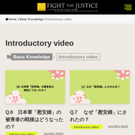
Home
Basic Knowledge
Introductory video
Introductory video
Basic Knowledge
Introductory video
Q.8 日本軍「慰安婦」の
Q.7 なぜ「慰安婦」にさ
被害者の戦後はどうなった
れたの？
の？
2025年1月9日
Introductory video
2025年1月9日
Introductory video