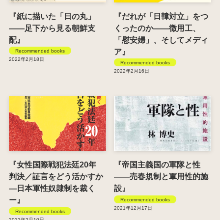
『紙に描いた「日の丸」
『だれが「日韓対立」をつ
――足下から見る朝鮮支
くったのか――徴用工、
配』
「慰安婦」、そしてメディ
ア』
Recommended books
2022年2月18日
Recommended books
2022年2月16日
『女性国際戦犯法廷20年
『帝国主義国の軍隊と性
判決／証言をどう活かすか
――売春規制と軍用性的施
―日本軍性奴隷制を裁く
設』
ー』
Recommended books
2021年12月17日
Recommended books
2022年2月10日