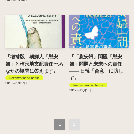
『増補版 朝鮮人「慰安
『「慰安婦」問題「慰安
婦」と植民地支配責任〜あ
婦」問題と未来への責任
なたの疑問に答えます』
―― 日韓「合意」に抗し
て』
Recommended books
2018年7月27日
Recommended books
2017年12月17日
1
2