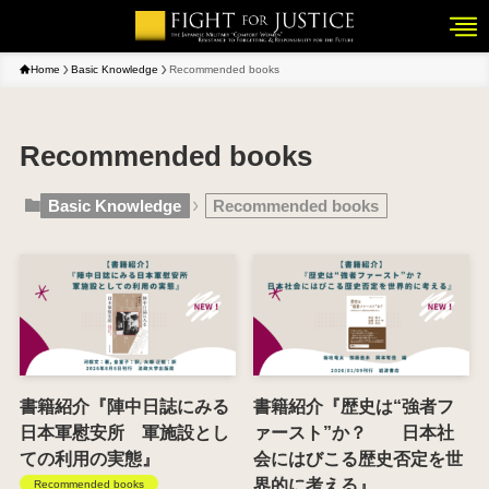
Home
Basic Knowledge
Recommended books
Recommended books
Basic Knowledge
Recommended books
書籍紹介『陣中日誌にみる
書籍紹介『歴史は“強者フ
日本軍慰安所 軍施設とし
ァースト”か？ 日本社
ての利用の実態』
会にはびこる歴史否定を世
界的に考える』
Recommended books