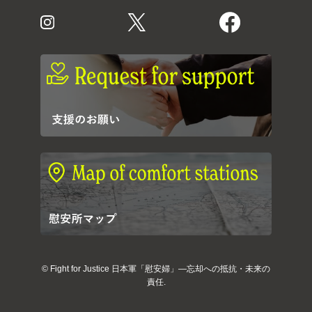
©
Fight for Justice 日本軍「慰安婦」―忘却への抵抗・未来の
責任.