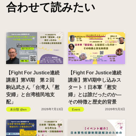
合わせて読みたい
【Fight For Justice連続
【Fight For Justice連続
講座】第Ⅵ期 第２回
講座】第Ⅵ期申し込みス
駒込武さん「台湾人「慰
タート！日本軍「慰安
安婦」と台湾植民地支
婦」とは誰だったのか―
配」
その特徴と歴史的背景
2026年7月13日
2026年5月3日
未分類 @en
Event