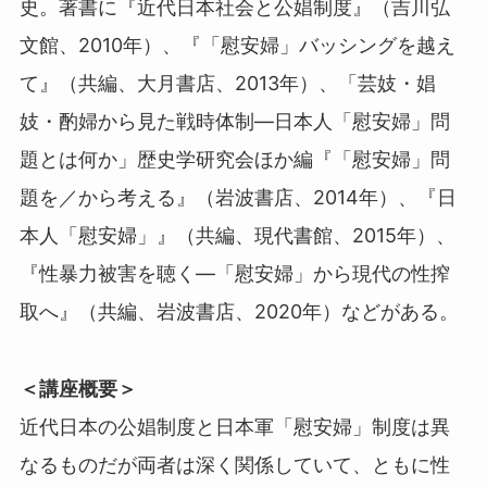
史。著書に『近代日本社会と公娼制度』（吉川弘
文館、2010年）、『「慰安婦」バッシングを越え
て』（共編、大月書店、2013年）、「芸妓・娼
妓・酌婦から見た戦時体制―日本人「慰安婦」問
題とは何か」歴史学研究会ほか編『「慰安婦」問
題を／から考える』（岩波書店、2014年）、『日
本人「慰安婦」』（共編、現代書館、2015年）、
『性暴力被害を聴く―「慰安婦」から現代の性搾
取へ』（共編、岩波書店、2020年）などがある。
＜講座概要＞
近代日本の公娼制度と日本軍「慰安婦」制度は異
なるものだが両者は深く関係していて、ともに性