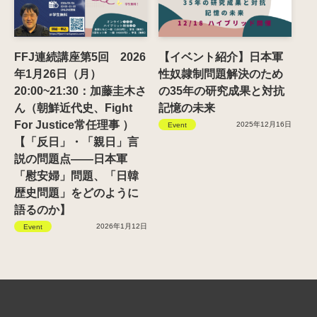
FFJ連続講座第5回 2026
【イベント紹介】日本軍
年1月26日（月）
性奴隷制問題解決のため
20:00~21:30：加藤圭木さ
の35年の研究成果と対抗
ん（朝鮮近代史、Fight
記憶の未来
For Justice常任理事 ）
2025年12月16日
Event
【「反日」・「親日」言
説の問題点——日本軍
「慰安婦」問題、「日韓
歴史問題」をどのように
語るのか】
2026年1月12日
Event