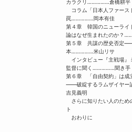
カラクリ……………倉橋耕平
コラム「日本人ファース
罠……………岡本有佳
第４章 韓国のニューライ
論はなぜ生まれたのか？……
第５章 共謀の歴史否定―
本……………米山リサ
インタビュー『主戦場』
監督に聞く……………聞き手
第６章 「自由契約」は成
――破綻するラムザイヤー論
吉見義明
さらに知りたい人のため
ト
おわりに