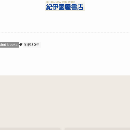
ded books
戦後80年