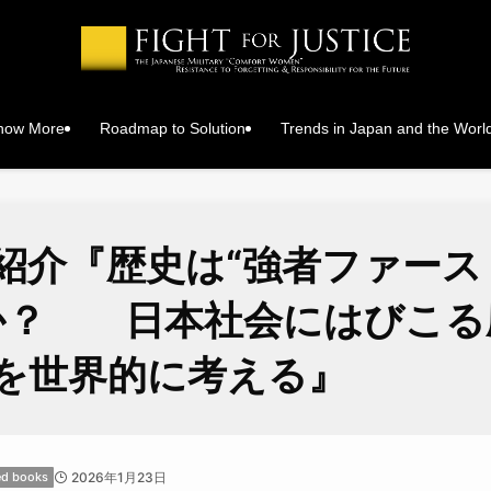
Know More
Roadmap to Solution
Trends in Japan and the Worl
紹介『歴史は“強者ファース
か？ 日本社会にはびこる
を世界的に考える』
d books
2026年1月23日