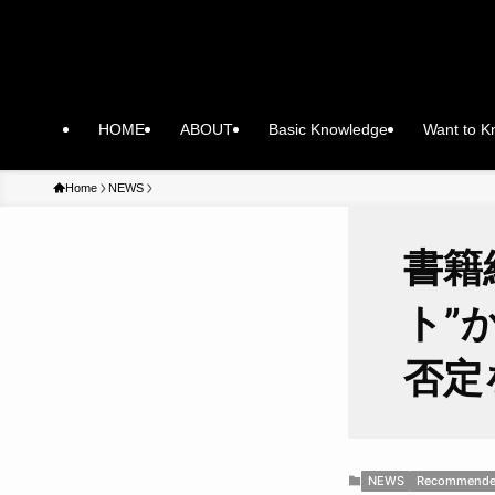
HOME
ABOUT
Basic Knowledge
Want to 
Home
NEWS
書籍
ト”
否定
NEWS
Recommende