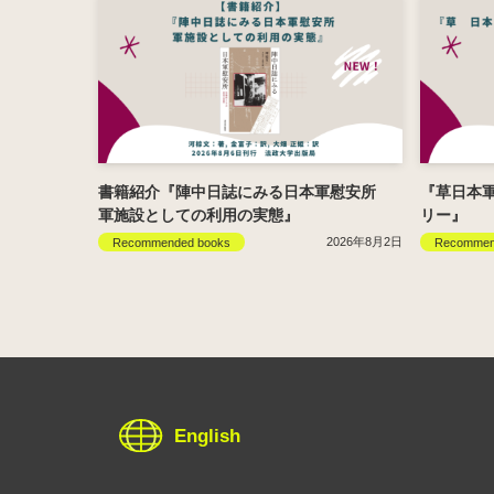
書籍紹介『陣中日誌にみる日本軍慰安所
『草日本
軍施設としての利用の実態』
リー』
2026年8月2日
Recommended books
Recommen
English