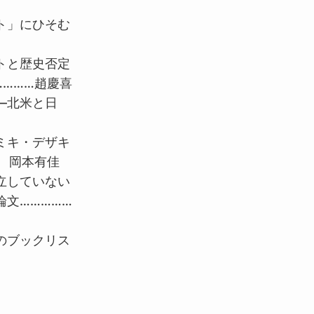
ト」にひそむ
トと歴史否定
………趙慶喜
―北米と日
ミキ・デザキ
 岡本有佳
立していない
文……………
のブックリス