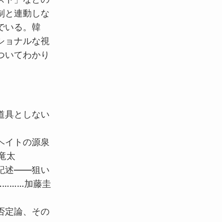
制と連動しな
でいる。韓
ショナルな視
ついてわかり
道具としない
ヘイトの源泉
竜太
記述――狙い
………加藤圭
否定論、その