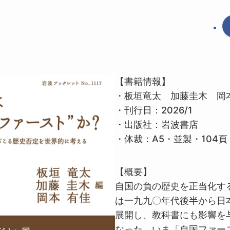
【書籍情報】
・板垣竜太 加藤圭木 岡
・刊行日：
2026/1
・出版社：岩波書店
・体裁：
A5・並製・104頁
【概要】
自国の負の歴史を正当化す
は一九九〇年代後半から日
展開し、教科書にも影響を
なった。いま「自国ファー