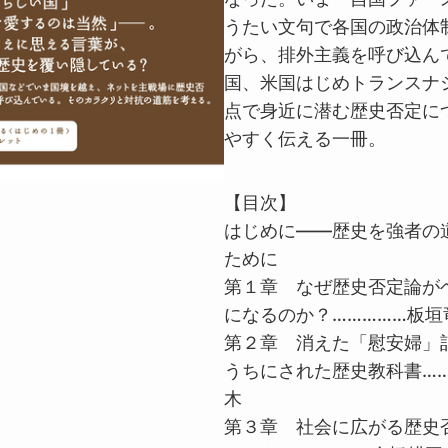
うたい文句で各国の政治体
がら、排外主義を呼び込ん
国、米国はじめトランスナ
点で身近に潜む歴史否定に
やすく伝える一冊。
【目次】
はじめに――歴史を強者の
ために
第１章 なぜ歴史否定論が
になるのか？……………板垣
第２章 消えた「慰安婦」
うちにされた歴史教科書……
木
第３章 社会に広がる歴史