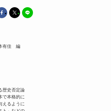
本有佳 編
る歴史否定論
本で本格的に
与えるように
スト」などの