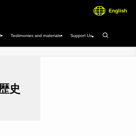
English
d
Testimonies and materials
Support Us
歴史