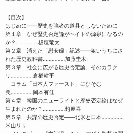
【目次】
はじめに――歴史を強者の道具としないために
第１章 なぜ歴史否定論がヘイトの源泉になるの
か？……………板垣竜太
第２章 消えた「慰安婦」記述――狙いうちにさ
れた歴史教科書……………加藤圭木
第３章 社会に広がる歴史否定論、そのカラク
リ……………倉橋耕平
コラム「日本人ファースト」にひそむ
罠……………岡本有佳
第４章 韓国のニューライトと歴史否定論はなぜ
生まれたのか？……………趙慶喜
第５章 共謀の歴史否定――北米と日本……………
米山リサ